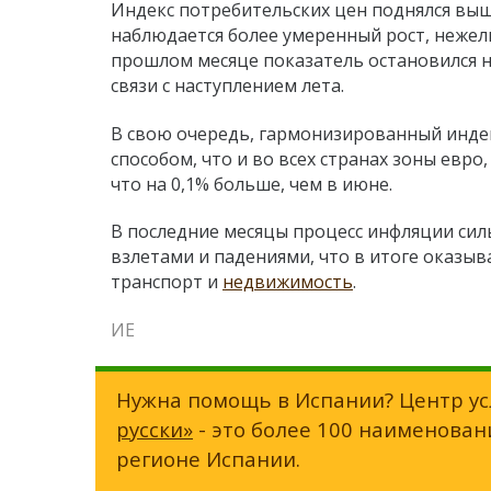
Индекс потребительских цен поднялся выш
наблюдается более умеренный рост, нежели
прошлом месяце показатель остановился н
связи с наступлением лета.
В свою очередь, гармонизированный инде
способом, что и во всех странах зоны евро
что на 0,1% больше, чем в июне.
В последние месяцы процесс инфляции силь
взлетами и падениями, что в итоге оказыв
транспорт и
недвижимость
.
ИЕ
Нужна помощь в Испании? Центр ус
русски»
- это более 100 наименован
регионе Испании.