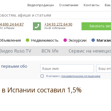
Видеопродакшн
О компании
Контакты
Вак
4 690 24 64 87
+34 93 272 64 90
Заказать зв
пт, в России
пн-сб. в Испании
Объявления
Недвижимость
Экскурсии
Магази
Видео Ruso.TV
BCN life
Сервис на немецк
е первыми обо
Я согласен с
пользовательским соглашением
в Испании составил 1,5%