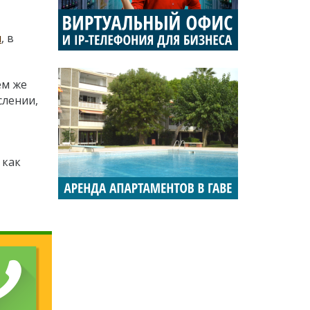
м
, в
ем же
слении,
 как