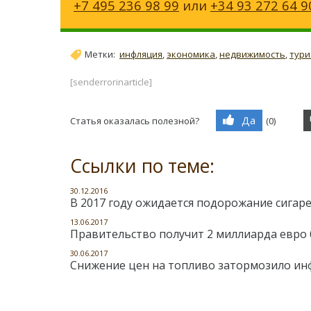
+7 495 236 98 99
или
+34 93 272 64 9
Метки:
инфляция
,
экономика
,
недвижимость
,
тури
[senderrorinarticle]
Да
Статья оказалась полезной?
(
0
)
Ссылки по теме:
30.12.2016
В 2017 году ожидается подорожание сигарет
13.06.2017
Правительство получит 2 миллиарда евро 
30.06.2017
Снижение цен на топливо затормозило ин