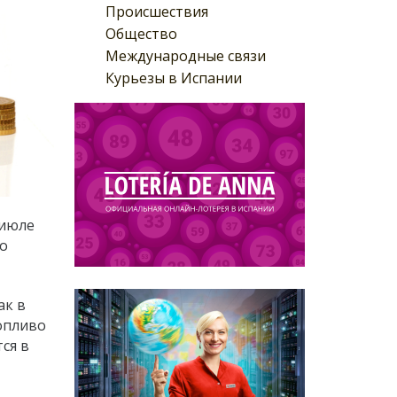
Происшествия
Общество
Международные связи
Курьезы в Испании
 июле
о
ак в
опливо
ся в