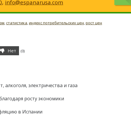
0
,
info@espanarusa.com
зм
,
статистика
,
индекс потребительских цен
,
рост цен
Нет
(
0
)
, алкоголя, электричества и газа
благодаря росту экономики
фляцию в Испании