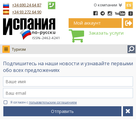
Españ
+34 690 24 64 87
О компании
+34 93 272 64 90
Мой аккаунт
Заказать услуги
ISSN–2462-4241
Туризм
Новости
Подпишитесь на наши новости и узнавайте первыми
Интервью
обо всех предложениях
Фото
Видео Ruso.TV
BCN life
Я согласен с
пользовательским соглашением
Сервис на немецком
Отправить