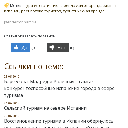
Метки:
туризм
,
статистика
,
аренда жилья
,
аренда жилья в
испании
,
рост потока туристов
,
туристическая аренда
[senderrorinarticle]
Статья оказалась полезной?
Да
Нет
(
0
)
(
0
)
Ссылки по теме:
25.05.2017
Барселона, Мадрид и Валенсия – самые
конкурентоспособные испанские города в сфере
туризма
26.06.2017
Сельский туризм на севере Испании
27.06.2017
Восстановление туризма в Испании обернулось
ростом цен на товары и услуги в этой отрасли