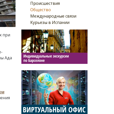
Происшествия
Общество
Международные связи
Курьезы в Испании
х при
е-
ны Ада
ом
нения