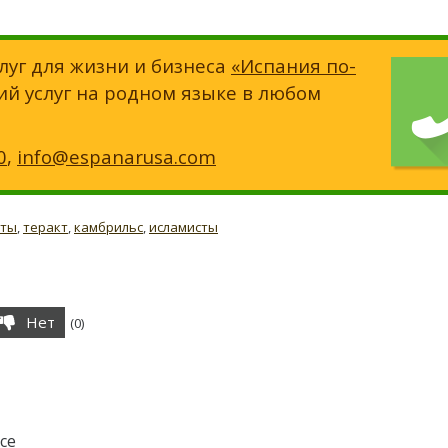
луг для жизни и бизнеса
«Испания по-
ий услуг на родном языке в любом
0
,
info@espanarusa.com
сты
,
теракт
,
камбрильс
,
исламисты
Нет
(
0
)
се