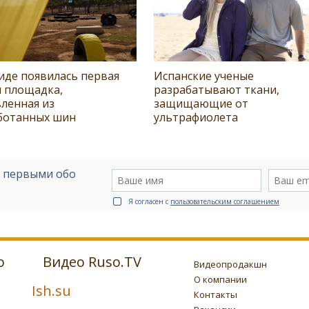
иде появилась первая
Испанские ученые
я площадка,
разрабатывают ткани,
ленная из
защищающие от
ботанных шин
ультрафиолета
е первыми обо
Я согласен с
пользовательским соглашением
о
Видео Ruso.TV
Видеопродакшн
О компании
Ish.su
Контакты