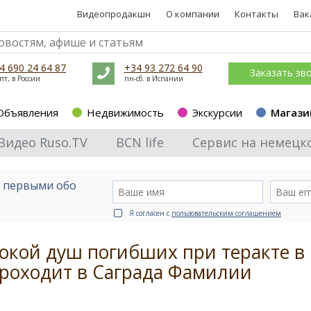
Видеопродакшн
О компании
Контакты
Вак
4 690 24 64 87
+34 93 272 64 90
Заказать зв
пт, в России
пн-сб. в Испании
Объявления
Недвижимость
Экскурсии
Магази
Видео Ruso.TV
BCN life
Сервис на немецк
е первыми обо
Я согласен с
пользовательским соглашением
покой душ погибших при теракте в
проходит в Саграда Фамилии