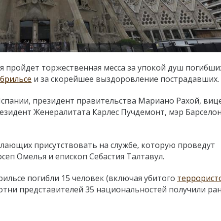
ия пройдет торжественная месса за упокой душ погибши
брильсе
и за скорейшее выздоровление пострадавших.
спании, президент правительства Мариано Рахой, виц
резидент Женералитата Карлес Пучдемонт, мэр Барсело
елающих присутствовать на службе, которую проведут
сеп Омелья и епископ Себастия Талтавул.
рильсе погибли 15 человек (включая убитого
террорист
сотни представителей 35 национальностей получили ра