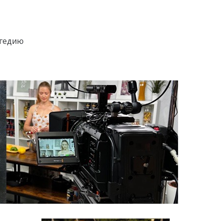
агедию