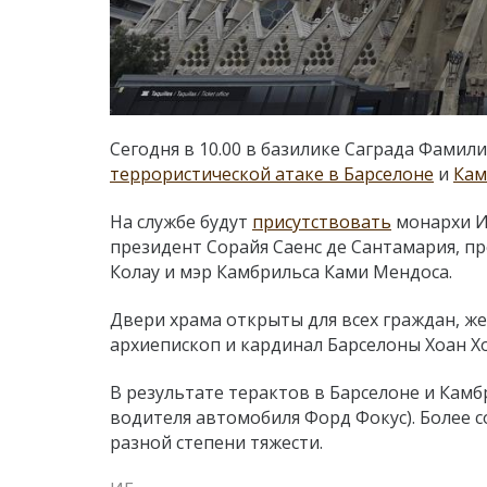
Сегодня в 10.00 в базилике Саграда Фамил
террористической атаке в Барселоне
и
Кам
На службе будут
присутствовать
монархи И
президент Сорайя Саенс де Сантамария, п
Колау и мэр Камбрильса Ками Мендоса.
Двери храма открыты для всех граждан, ж
архиепископ и кардинал Барселоны Хоан Хо
В результате терактов в Барселоне и Камб
водителя автомобиля Форд Фокус). Более 
разной степени тяжести.