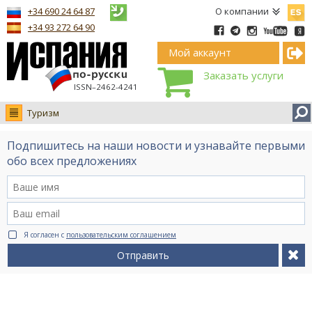
Españ
+34 690 24 64 87
О компании
+34 93 272 64 90
Мой аккаунт
Заказать услуги
ISSN–2462-4241
Туризм
Новости
Подпишитесь на наши новости и узнавайте первыми
Интервью
обо всех предложениях
Фото
Видео Ruso.TV
BCN life
Я согласен с
пользовательским соглашением
Сервис на немецком
Отправить