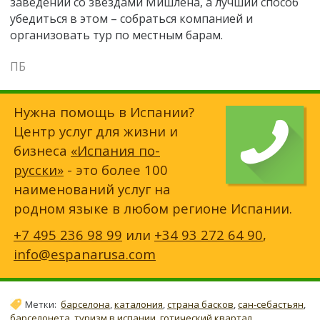
заведений со звездами Мишлена, а лучший способ
убедиться в этом – собраться компанией и
организовать тур по местным барам.
ПБ
Нужна помощь в Испании?
Центр услуг для жизни и
бизнеса
«Испания по-
русски»
- это более 100
наименований услуг на
родном языке в любом регионе Испании.
+7 495 236 98 99
или
+34 93 272 64 90
,
info@espanarusa.com
Метки:
барселона
,
каталония
,
страна басков
,
сан-себастьян
,
барселонета
,
туризм в испании
,
готический квартал