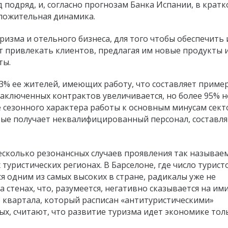
 подряд, и, согласно прогнозам Банка Испании, в кратк
оложительная динамика.
ризма и отельного бизнеса, для того чтобы обеспечить 
т привлекать клиентов, предлагая им новые продукты 
ты.
3% ее жителей, имеющих работу, что составляет пример
заключенных контрактов увеличивается, но более 95% 
 сезонного характера работы к основным минусам сект
рые получает неквалифицированный персонал, состав
несколько резонансных случаев проявления так называе
 туристических регионах. В Барселоне, где число турист
ся одним из самых высоких в стране, радикалы уже не
стенах, что, разумеется, негативно сказывается на им
о квартала, который расписан «антитуристическими»
ых, считают, что развитие туризма идет экономике тол