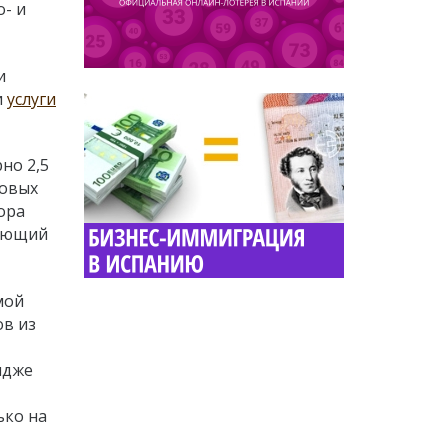
о- и
и
и
услуги
но 2,5
новых
ора
ляющий
мой
ов из
идже
ько на