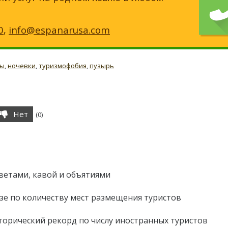
0
,
info@espanarusa.com
ты
,
ночевки
,
туризмофобия
,
пузырь
Нет
(
0
)
ветами, кавой и объятиями
зе по количеству мест размещения туристов
сторический рекорд по числу иностранных туристов