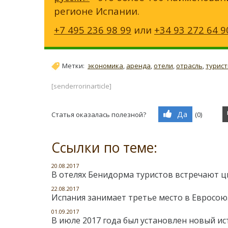
регионе Испании.
+7 495 236 98 99
или
+34 93 272 64 9
Метки:
экономика
,
аренда
,
отели
,
отрасль
,
турис
[senderrorinarticle]
Да
Статья оказалась полезной?
(
0
)
Ссылки по теме:
20.08.2017
В отелях Бенидорма туристов встречают ц
22.08.2017
Испания занимает третье место в Евросою
01.09.2017
В июле 2017 года был установлен новый и