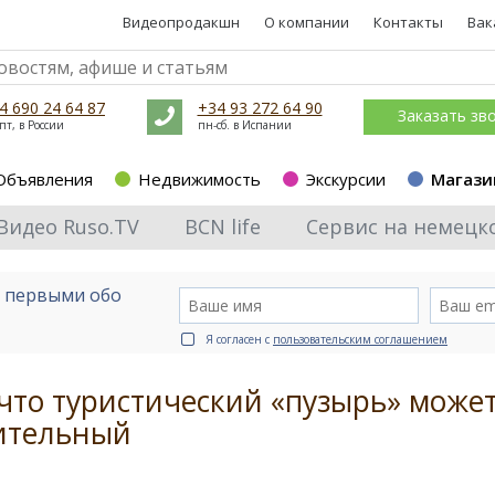
Видеопродакшн
О компании
Контакты
Вак
4 690 24 64 87
+34 93 272 64 90
Заказать зв
пт, в России
пн-сб. в Испании
Объявления
Недвижимость
Экскурсии
Магази
Видео Ruso.TV
BCN life
Сервис на немецк
е первыми обо
Я согласен с
пользовательским соглашением
что туристический «пузырь» може
оительный