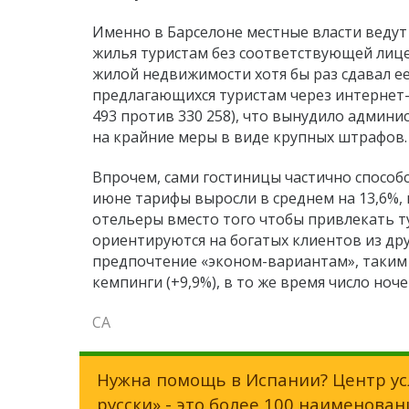
Именно в Барселоне местные власти ведут
жилья туристам без соответствующей лице
жилой недвижимости хотя бы раз сдавал ее
предлагающихся туристам через интернет-
493 против 330 258), что вынудило админи
на крайние меры в виде крупных штрафов.
Впрочем, сами гостиницы частично способ
июне тарифы выросли в среднем на 13,6%,
отельеры вместо того чтобы привлекать т
ориентируются на богатых клиентов из дру
предпочтение «эконом-вариантам», таким
кемпинги (+9,9%), в то же время число ноче
СА
Нужна помощь в Испании? Центр ус
русски»
- это более 100 наименован