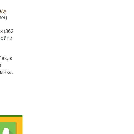
нду
лец
х (362
пойти
ак, в
е
ынка,