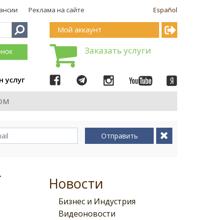
ансии
Реклама на сайте
Español
Мой аккаунт
Заказать услуги
онок
н услуг
ом
Отправить
т
Новости
Бизнес и Индустрия
Видеоновости