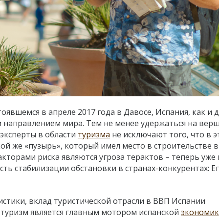
явшемся в апреле 2017 года в Давосе, Испания, как и д
м направлением мира. Тем не менее удержаться на вер
е эксперты в области
туризма
не исключают того, что в э
ой же «пузырь», который имел место в строительстве в
кторами риска являются угроза терактов – теперь уже
сть стабилизации обстановки в странах-конкурентах: Ег
стики, вклад туристической отрасли в ВВП Испании
т туризм является главным мотором испанской
экономи