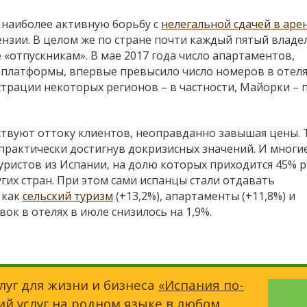
 наиболее активную борьбу с
нелегальной сдачей в аре
нзии. В целом же по стране почти каждый пятый владе
 «отпускникам». В мае 2017 года число апартаментов,
платформы, впервые превысило число номеров в отеля
страции некоторых регионов – в частности, Майорки – 
ствуют оттоку клиентов, неоправданно завышая цены. Т
 практически достигнув докризисных значений. И многи
уристов из Испании, на долю которых приходится 45% р
гих стран. При этом сами испанцы стали отдавать
 как
сельский туризм
(+13,2%), апартаменты (+11,8%) и
вок в отелях в июле снизилось на 1,9%.
луг для жизни и бизнеса
«Испания по-
ий услуг на родном языке в любом