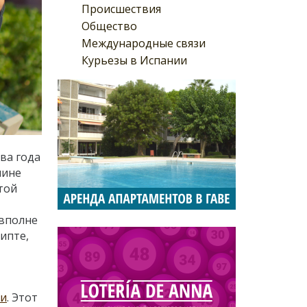
Происшествия
Общество
Международные связи
Курьезы в Испании
ва года
шине
той
 вполне
ипте,
ки
. Этот