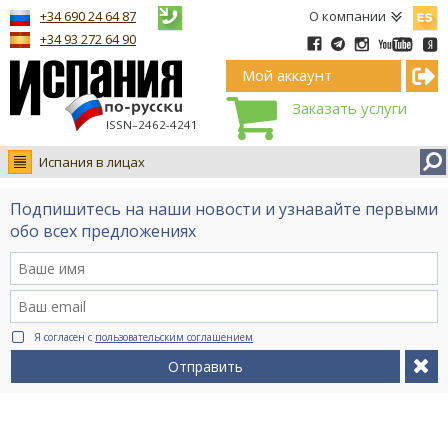
Españ
+34 690 24 64 87
О компании
+34 93 272 64 90
Мой аккаунт
Заказать услуги
ISSN–2462-4241
Испания в лицах
Новости
Подпишитесь на наши новости и узнавайте первыми
Интервью
обо всех предложениях
Фото
Видео Ruso.TV
BCN life
Я согласен с
пользовательским соглашением
Сервис на немецком
Отправить