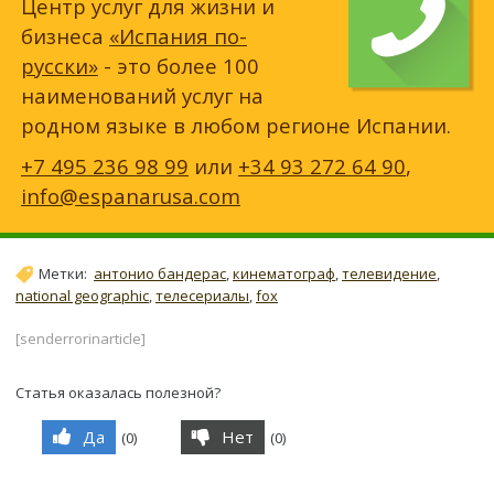
Центр услуг для жизни и
бизнеса
«Испания по-
русски»
- это более 100
наименований услуг на
родном языке в любом регионе Испании.
+7 495 236 98 99
или
+34 93 272 64 90
,
info@espanarusa.com
Метки:
антонио бандерас
,
кинематограф
,
телевидение
,
national geographic
,
телесериалы
,
fox
[senderrorinarticle]
Статья оказалась полезной?
Да
Нет
(
0
)
(
0
)