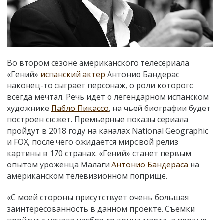
Во втором сезоне американского телесериала
«Гений»
испанский актер
Антонио Бандерас
наконец-то сыграет персонаж, о роли которого
всегда мечтал. Речь идет о легендарном испанском
художнике
Пабло Пикассо
, на чьей биографии будет
построен сюжет. Премьерные показы сериала
пройдут в 2018 году на каналах National Geographic
и FOX, после чего ожидается мировой релиз
картины в 170 странах. «Гений» станет первым
опытом уроженца Малаги
Антонио Бандераса
на
американском телевизионном поприще.
«С моей стороны присутствует очень большая
заинтересованность в данном проекте. Съемки
пройдут с начала ноября до конца марта, а первые