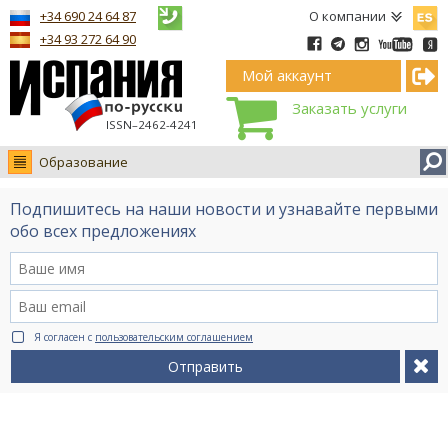
Españ
+34 690 24 64 87
О компании
+34 93 272 64 90
Мой аккаунт
Заказать услуги
ISSN–2462-4241
Образование
Новости
Подпишитесь на наши новости и узнавайте первыми
Интервью
обо всех предложениях
Фото
Видео Ruso.TV
BCN life
Я согласен с
пользовательским соглашением
Сервис на немецком
Отправить