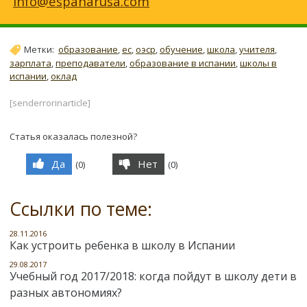
info@espanarusa.com
Метки:
образование
,
ес
,
оэср
,
обучение
,
школа
,
учителя
,
зарплата
,
преподаватели
,
образование в испании
,
школы в
испании
,
оклад
[senderrorinarticle]
Статья оказалась полезной?
Да
Нет
(
0
)
(
0
)
Ссылки по теме:
28.11.2016
Как устроить ребенка в школу в Испании
29.08.2017
Учебный год 2017/2018: когда пойдут в школу дети в
разных автономиях?