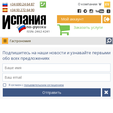
Españ
+34 690 24 64 87
О компании
+34 93 272 64 90
Мой аккаунт
Заказать услуги
ISSN–2462-4241
Гастрономия
Новости
Подпишитесь на наши новости и узнавайте первыми
Интервью
обо всех предложениях
Фото
Видео Ruso.TV
BCN life
Я согласен с
пользовательским соглашением
Сервис на немецком
Отправить