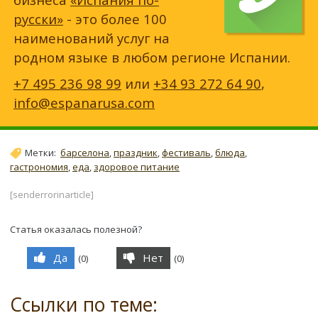
русски»
- это более 100
наименований услуг на
родном языке в любом регионе Испании.
+7 495 236 98 99
или
+34 93 272 64 90
,
info@espanarusa.com
Метки:
барселона
,
праздник
,
фестиваль
,
блюда
,
гастрономия
,
еда
,
здоровое питание
[senderrorinarticle]
Статья оказалась полезной?
Да
Нет
(
0
)
(
0
)
Ссылки по теме: