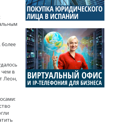
х
мальным
 более
удалось
 чем в
т Леон,
осами:
ство
огли
атить