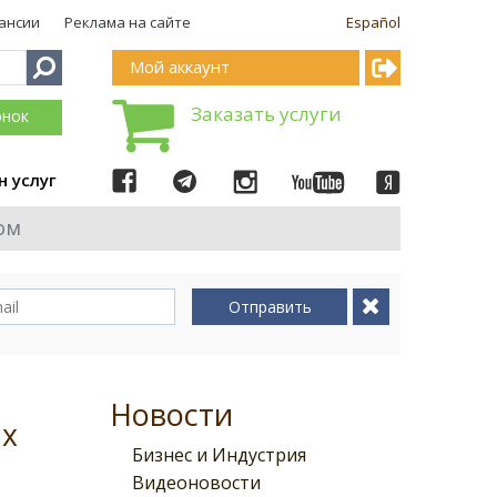
ансии
Реклама на сайте
Español
Мой аккаунт
Заказать услуги
онок
н услуг
ом
Отправить
Новости
ых
Бизнес и Индустрия
Видеоновости