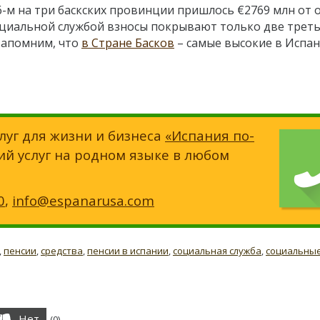
6-м на три баскских провинции пришлось €2769 млн от
оциальной службой взносы покрывают только две трет
Напомним, что
в Стране Басков
– самые высокие в Испа
луг для жизни и бизнеса
«Испания по-
ий услуг на родном языке в любом
0
,
info@espanarusa.com
,
пенсии
,
средства
,
пенсии в испании
,
социальная служба
,
социальные
Нет
(
0
)