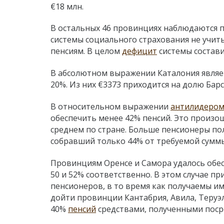
€18 млн.
В остальных 46 провинциях наблюдаются п
системы социального страхования не учи
пенсиям. В целом
дефицит
системы составил
В абсолютном выражении Каталония являе
20%. Из них €3373 приходится на долю Барс
В относительном выражении
антилидеро
обеспечить менее 42% пенсий. Это произо
среднем по стране. Больше пенсионеры пол
собравший только 44% от требуемой суммы,
Провинциям Оренсе и Самора удалось обе
50 и 52% соответственно. В этом случае 
пенсионеров, в то время как получаемы им
дойти провинции Кантабрия, Авила, Теруэл
40%
пенсий
средствами, полученными поср