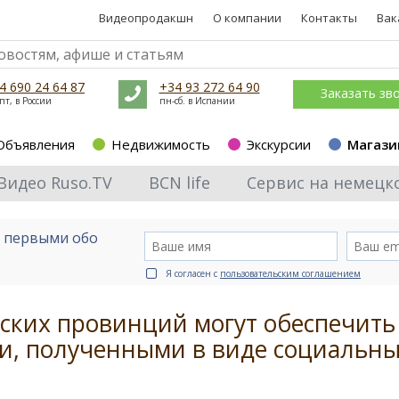
Видеопродакшн
О компании
Контакты
Вак
4 690 24 64 87
+34 93 272 64 90
Заказать зв
пт, в России
пн-сб. в Испании
Объявления
Недвижимость
Экскурсии
Магази
Видео Ruso.TV
BCN life
Сервис на немецк
е первыми обо
Я согласен с
пользовательским соглашением
нских провинций могут обеспечить
ми, полученными в виде социальн