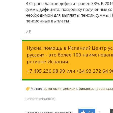
В Стране Басков дефицит равен 33%. В 201
суммы дефицита, поскольку полученные с
необходимой для выплаты пенсий суммы. 
пенсионные выплаты.
ИЕ
Нужна помощь в Испании? Центр ус
русски»
- это более 100 наименован
регионе Испании.
+7 495 236 98 99
или
+34 93 272 64 9
Метки:
автономии
,
дефицит
,
финансы
,
провинции
[senderrorinarticle]
Да
Статья оказалась полезной?
(
0
)