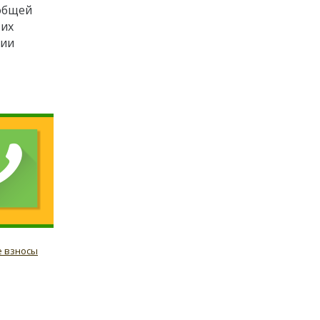
 общей
ьих
нии
 взносы