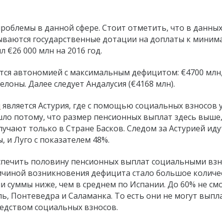
роблемы в данной сфере. Стоит отметить, что в данны
тываются государственные дотации на доплаты к мини
 €26 000 млн на 2016 год.
тся автономией с максимальным дефицитом: €4700 млн,
елоны. Далее следует Андалусия (€4168 млн).
м
является Астурия, где с помощью социальных взносов 
шло потому, что размер пенсионных выплат здесь выше,
учают только в Стране Басков. Следом за Астурией иду
 и Луго с показателем 48%.
спечить половину пенсионных выплат социальными взн
причиной возникновения дефицита стало большое количе
и суммы ниже, чем в среднем по Испании. До 60% не см
ь, Понтеведра и Саламанка. То есть они не могут выпл
едством социальных взносов.