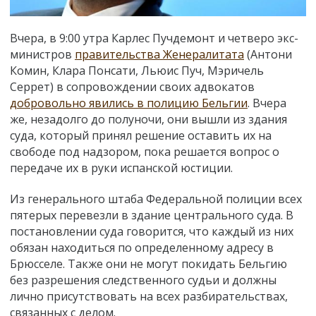
Вчера, в 9:00 утра Карлес Пучдемонт и четверо экс-
министров
правительства Женералитата
(Антони
Комин, Клара Понсати, Льюис Пуч, Мэричель
Серрет) в сопровождении своих адвокатов
добровольно явились в полицию Бельгии
. Вчера
же, незадолго до полуночи, они вышли из здания
суда, который принял решение оставить их на
свободе под надзором, пока решается вопрос о
передаче их в руки испанской юстиции.
Из генерального штаба Федеральной полиции всех
пятерых перевезли в здание центрального суда. В
постановлении суда говорится, что каждый из них
обязан находиться по определенному адресу в
Брюсселе. Также они не могут покидать Бельгию
без разрешения следственного судьи и должны
лично присутствовать на всех разбирательствах,
связанных с делом.