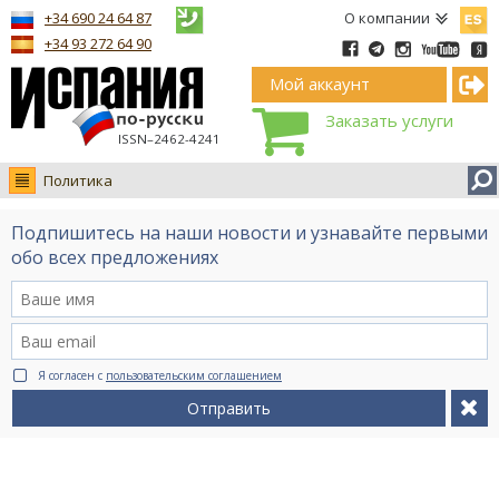
Españ
+34 690 24 64 87
О компании
+34 93 272 64 90
Мой аккаунт
Заказать услуги
ISSN–2462-4241
Политика
Новости
Подпишитесь на наши новости и узнавайте первыми
Интервью
обо всех предложениях
Фото
Видео Ruso.TV
BCN life
Я согласен с
пользовательским соглашением
Сервис на немецком
Отправить