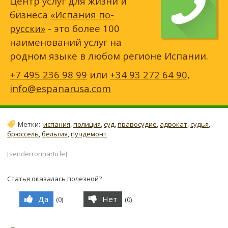
Центр услуг для жизни и
бизнеса
«Испания по-
русски»
- это более 100
наименований услуг на
родном языке в любом регионе Испании.
+7 495 236 98 99
или
+34 93 272 64 90
,
info@espanarusa.com
Метки:
испания
,
полиция
,
суд
,
правосудие
,
адвокат
,
судья
,
брюссель
,
бельгия
,
пучдемонт
[senderrorinarticle]
Статья оказалась полезной?
Да
Нет
(
0
)
(
0
)