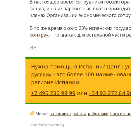
В настоящее время сотрудники госсектор
фонда, и на их заработные платы приходитс
членах Организации экономического сотру
В то же время около 23% испанских госуд
контракт
, тогда как для остальной части 
ИЕ
Нужна помощь в Испании? Центр ус
русски»
- это более 100 наименован
регионе Испании.
+7 495 236 98 99
или
+34 93 272 64 9
Метки:
экономика
,
работа
,
работники
,
банк испа
[senderrorinarticle]