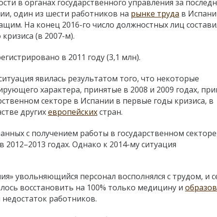
сти в органах государственного управления за послед
ии, один из шести работников на
рынке труда
в Испани
ащим. На конец 2016-го число должностных лиц состави
 кризиса (в 2007-м).
гистрировано в 2011 году (3,1 млн).
ситуация явилась результатом того, что некоторые
ующего характера, принятые в 2008 и 2009 годах, при
рственном секторе в Испании в первые годы кризиса, в
нстве других
европейских
стран.
язанных с получением работы в государственном секторе
 2012–2013 годах. Однако к 2014-му ситуация
ия» увольняющийся персонал восполнялся с трудом, и с
алось восстановить на 100% только медицину и
образо
я недостаток работников.