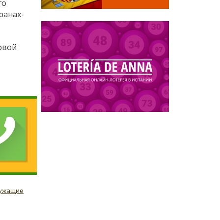
го
ранах-
овой
лужащие