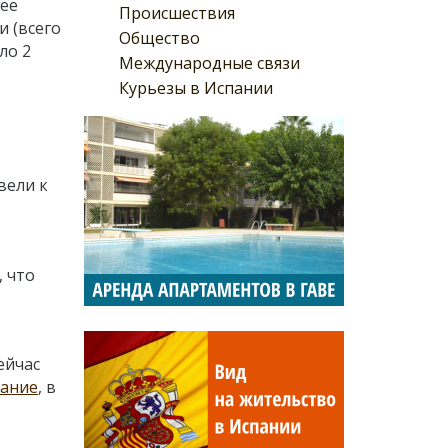
нее
Происшествия
и (всего
Общество
ло 2
Международные связи
Курьезы в Испании
вели к
, что
ейчас
вание
, в