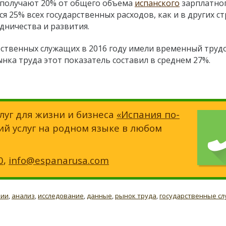
а получают 20% от общего объема
испанского
зарплатно
я 25% всех государственных расходов, как и в других ст
дничества и развития.
арственных служащих в 2016 году имели временный труд
рынка труда этот показатель составил в среднем 27%.
луг для жизни и бизнеса
«Испания по-
ий услуг на родном языке в любом
0
,
info@espanarusa.com
нии
,
анализ
,
исследование
,
данные
,
рынок труда
,
государственные с