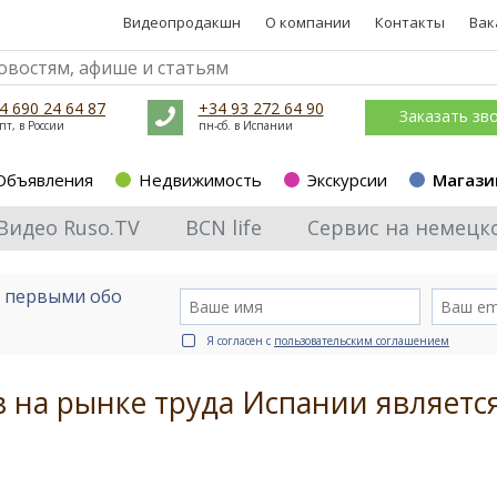
Видеопродакшн
О компании
Контакты
Вак
4 690 24 64 87
+34 93 272 64 90
Заказать зв
пт, в России
пн-сб. в Испании
Объявления
Недвижимость
Экскурсии
Магази
Видео Ruso.TV
BCN life
Сервис на немецк
е первыми обо
Я согласен с
пользовательским соглашением
 на рынке труда Испании являетс