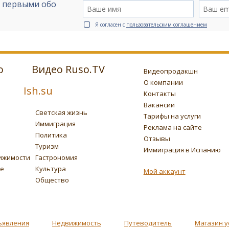
е первыми обо
Я согласен с
пользовательским соглашением
о
Видео Ruso.TV
Видеопродакшн
О компании
Ish.su
Контакты
Вакансии
Светская жизнь
Тарифы на услуги
Иммиграция
Реклама на сайте
Политика
Отзывы
Туризм
Иммиграция в Испанию
ижимости
Гастрономия
ье
Культура
Мой аккаунт
Общество
ъявления
Недвижимость
Путеводитель
Магазин у