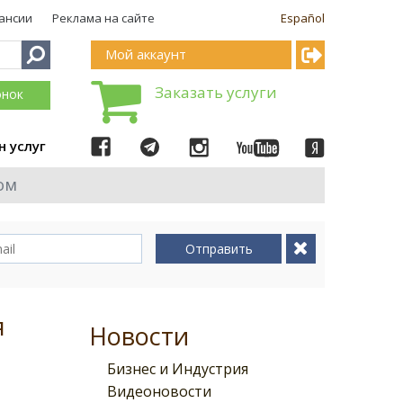
ансии
Реклама на сайте
Español
Мой аккаунт
Заказать услуги
онок
н услуг
ом
Отправить
я
Новости
Бизнес и Индустрия
Видеоновости