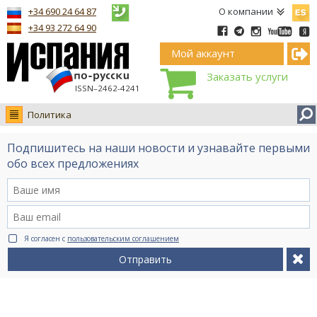
Españ
+34 690 24 64 87
О компании
+34 93 272 64 90
Мой аккаунт
Заказать услуги
ISSN–2462-4241
Политика
Новости
Подпишитесь на наши новости и узнавайте первыми
Интервью
обо всех предложениях
Фото
Видео Ruso.TV
BCN life
Я согласен с
пользовательским соглашением
Сервис на немецком
Отправить