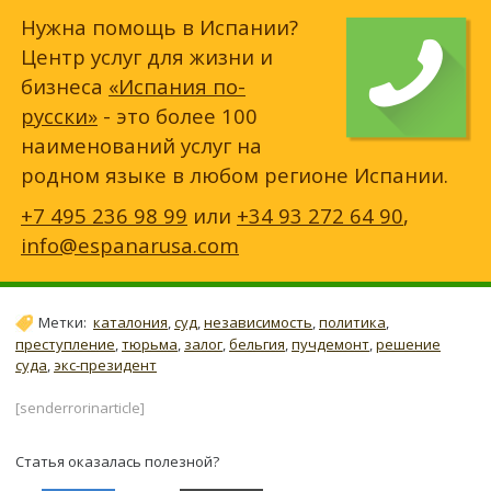
Нужна помощь в Испании?
Центр услуг для жизни и
бизнеса
«Испания по-
русски»
- это более 100
наименований услуг на
родном языке в любом регионе Испании.
+7 495 236 98 99
или
+34 93 272 64 90
,
info@espanarusa.com
Метки:
каталония
,
суд
,
независимость
,
политика
,
преступление
,
тюрьма
,
залог
,
бельгия
,
пучдемонт
,
решение
суда
,
экс-президент
[senderrorinarticle]
Статья оказалась полезной?