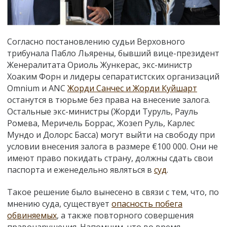
Согласно постановлению судьи Верховного
трибунала Пабло Льярены, бывший вице-президент
Женералитата Ориоль Жункерас, экс-министр
Хоаким Форн и лидеры сепаратистских организаций
Omnium и ANC
Жорди Санчес и Жорди Куйшарт
останутся в тюрьме без права на внесение залога.
Остальные экс-министры (Жорди Туруль, Рауль
Ромева, Меричель Боррас, Жозеп Руль, Карлес
Мундо и Долорс Басса) могут выйти на свободу при
условии внесения залога в размере €100 000. Они не
имеют право покидать страну, должны сдать свои
паспорта и еженедельно являться в
суд
.
Такое решение было вынесено в связи с тем, что, по
мнению суда, существует
опасность побега
обвиняемых
, а также повторного совершения
правонарушения. Напомним, что во время