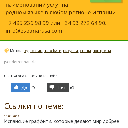
наименований услуг на
родном языке в любом регионе Испании.
+7 495 236 98 99
или
+34 93 272 64 90
,
info@espanarusa.com
Метки:
художник
,
граффити
,
рисунки
,
стены
,
портреты
[senderrorinarticle]
Статья оказалась полезной?
Да
Нет
(
0
)
(
0
)
Ссылки по теме:
15.02.2016
Испанские граффити, которые делают мир добрее