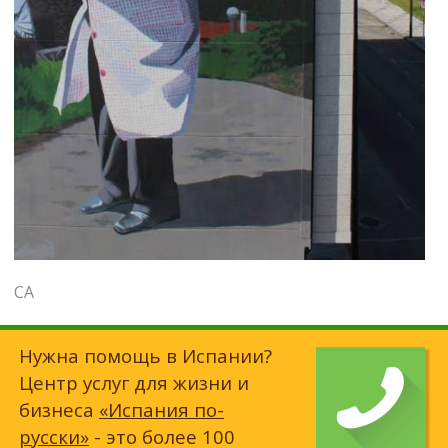
СА
Нужна помощь в Испании?
Центр услуг для жизни и
бизнеса
«Испания по-
русски»
- это более 100