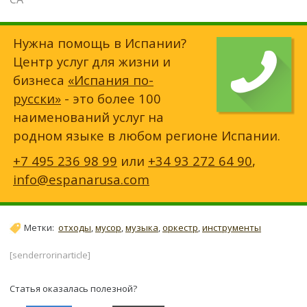
Нужна помощь в Испании?
Центр услуг для жизни и
бизнеса
«Испания по-
русски»
- это более 100
наименований услуг на
родном языке в любом регионе Испании.
+7 495 236 98 99
или
+34 93 272 64 90
,
info@espanarusa.com
Метки:
отходы
,
мусор
,
музыка
,
оркестр
,
инструменты
[senderrorinarticle]
Статья оказалась полезной?