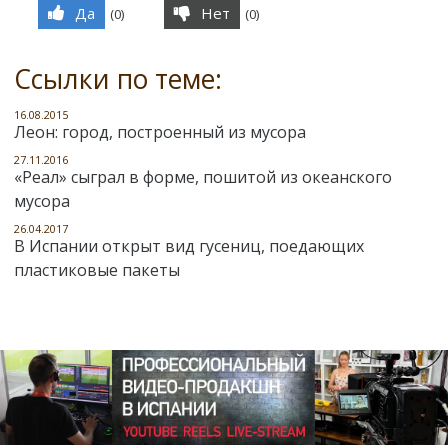
Да
Нет
(
0
)
(
0
)
Ссылки по теме:
16.08.2015
Леон: город, построенный из мусора
27.11.2016
«Реал» сыграл в форме, пошитой из океанского
мусора
26.04.2017
В Испании открыт вид гусениц, поедающих
пластиковые пакеты