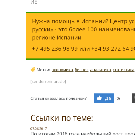
ИЕ
Нужна помощь в Испании? Центр ус
русски»
- это более 100 наименован
регионе Испании.
+7 495 236 98 99
или
+34 93 272 64 9
Метки:
экономика
,
бизнес
,
аналитика
,
статистика
[senderrorinarticle]
Да
Статья оказалась полезной?
(
0
)
Ссылки по теме:
07.06.2017
По итогам 2016 года наибольший рост про