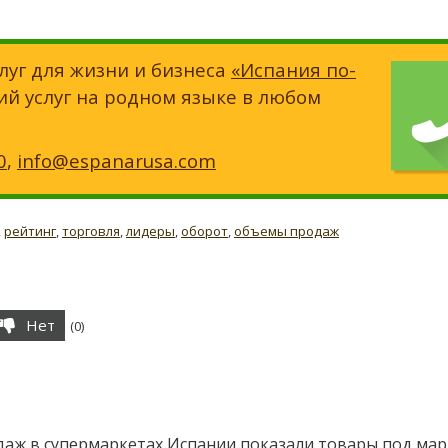
луг для жизни и бизнеса
«Испания по-
ий услуг на родном языке в любом
0
,
info@espanarusa.com
,
рейтинг
,
торговля
,
лидеры
,
оборот
,
объемы продаж
Нет
(
0
)
даж в супермаркетах Испании показали товары под ма