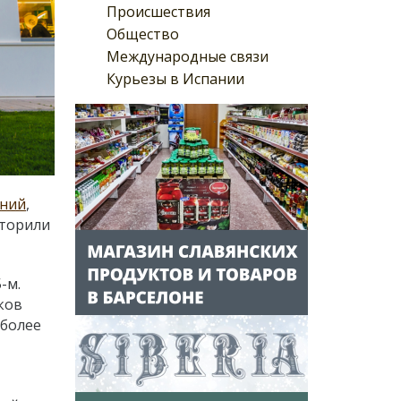
Происшествия
Общество
Международные связи
Курьезы в Испании
ний
,
вторили
-м.
ков
 более