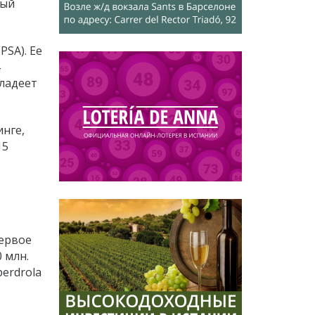
ный
PSA). Ее
владеет
инге,
15
Первое
0 млн.
berdrola