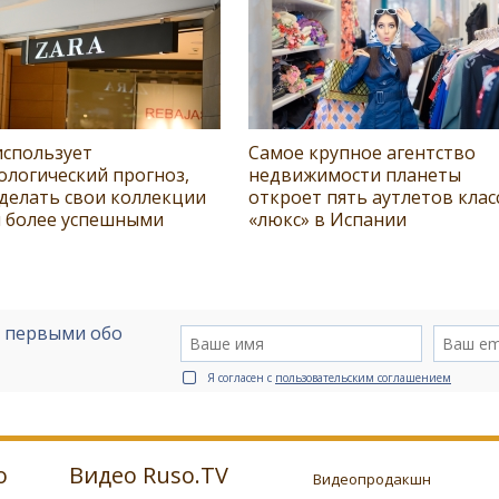
 использует
Самое крупное агентство
ологический прогноз,
недвижимости планеты
делать свои коллекции
откроет пять аутлетов клас
 более успешными
«люкс» в Испании
е первыми обо
Я согласен с
пользовательским соглашением
о
Видео Ruso.TV
Видеопродакшн