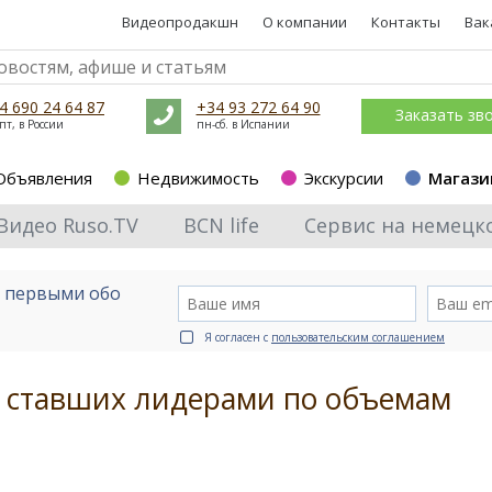
Видеопродакшн
О компании
Контакты
Вак
4 690 24 64 87
+34 93 272 64 90
Заказать зв
пт, в России
пн-сб. в Испании
Объявления
Недвижимость
Экскурсии
Магази
Видео Ruso.TV
BCN life
Сервис на немецк
е первыми обо
Я согласен с
пользовательским соглашением
, ставших лидерами по объемам