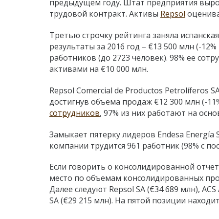
предыдущем году. Штат предприятия вырос
трудовой контракт. Активы
Repsol
оценива
Третью строчку рейтинга заняла испанская 
результаты за 2016 год – €13 500 млн (-12
работников (до 2723 человек). 98% ее сот
активами на €10 000 млн.
Repsol Comercial de Productos Petrolíferos
достигнув объема продаж €12 300 млн (-11
сотрудников
, 97% из них работают на осн
Замыкает пятерку лидеров Endesa Energía S
компании трудится 961 работник (98% с по
Если говорить о консолидированной отчетн
место по объемам консолидированных прод
Далее следуют Repsol SA (€34 689 млн), ACS Ac
SA (€29 215 млн). На пятой позиции находит