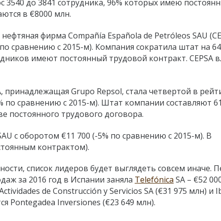
 3540 до 3841 сотрудника, 96% которых имею постоян
ются в €8000 млн.
нефтяная фирма Compañía Española de Petróleos SAU (CE
% по сравнению с 2015-м). Компания сократила штат на 64
рудников имеют постоянный трудовой контракт. CEPSA 
 SA, принадлежащая Grupo Repsol, стала четвертой в рейт
% по сравнению с 2015-м). Штат компании составляют 6
ове постоянного трудового договора.
AU с оборотом €11 700 (-5% по сравнению с 2015-м). В
стоянным контрактом).
ости, список лидеров будет выглядеть совсем иначе. 
аж за 2016 год в Испании заняла
Telefónica
SA – €52 00
tividades de Construcción y Servicios SA (€31 975 млн) и I
ся Pontegadea Inversiones (€23 649 млн).