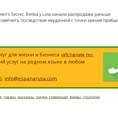
men's Secret, Bimba y Lola начали распродажи раньше
смягчить последствия неудачной с точки зрения прибы
луг для жизни и бизнеса
«Испания по-
ий услуг на родном языке в любом
0
,
info@espanarusa.com
я
,
товары
,
магазины
,
скидки
,
коммерция
,
фирмы
,
стратегии