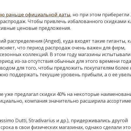
ию раньше официальной даты
, но при этом приберегли
распродаж. Чтобы привлечь избалованного скидками к
ссивные ценовые предложения.
 распределения (Anged), куда входят такие гиганты, ка
ъясняет, что период распродаж очень важен для фирм,
 сезонных коллекций. В этом году магазины испытывали
риод из-за отсутствия обычных для этого времени год
оводом для того, чтобы предложить покупателям более 
ажно поддержать текущие уровень прибыли, а о ее увел
еле уже предлагал скидки 40% на некоторые наименовани
фициально, компания значительно расширила ассортим
ssimo Dutti, Stradivarius и др.), придерживались другой
срока в свои физических магазинах, однако сделали это