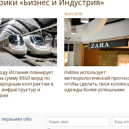
рики «Бизнес и Индустрия»
06.01.2018
году Испания планирует
Inditex использует
а сумму €650 млрд по
метеорологический прогноз
ародным контрактам в
чтобы сделать свои коллек
 инфраструктур и
одежды более успешными
рии
е первыми обо