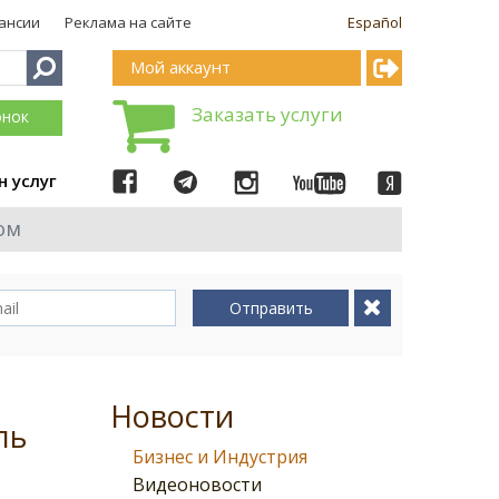
ансии
Реклама на сайте
Español
Мой аккаунт
Заказать услуги
онок
н услуг
ом
Отправить
Новости
ль
Бизнес и Индустрия
Видеоновости