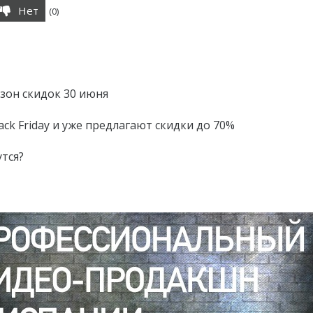
Нет
(
0
)
езон скидок 30 июня
Black Friday и уже предлагают скидки до 70%
утся?