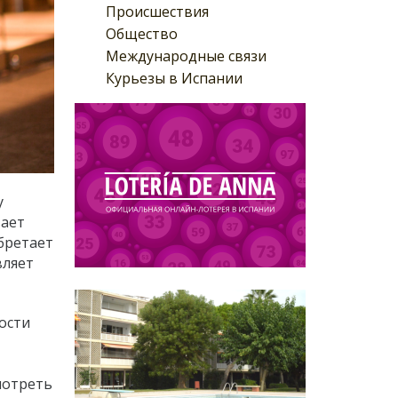
Происшествия
Общество
Международные связи
Курьезы в Испании
у
вает
бретает
вляет
ности
мотреть