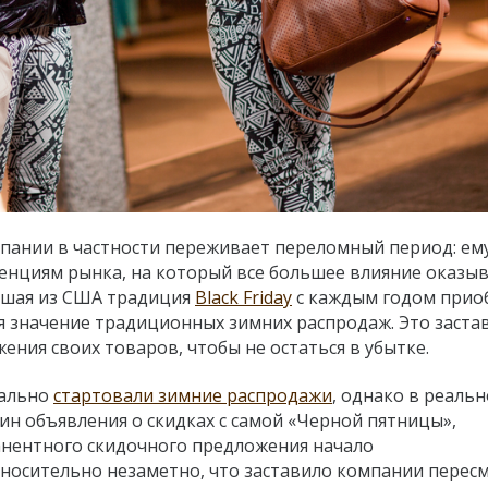
пании в частности переживает переломный период: ем
енциям рынка, на который все большее влияние оказы
едшая из США традиция
Black Friday
с каждым годом прио
я значение традиционных зимних распродаж. Это заста
ния своих товаров, чтобы не остаться в убытке.
иально
стартовали зимние распродажи
, однако в реаль
ин объявления о скидках с самой «Черной пятницы»,
анентного скидочного предложения начало
носительно незаметно, что заставило компании перес