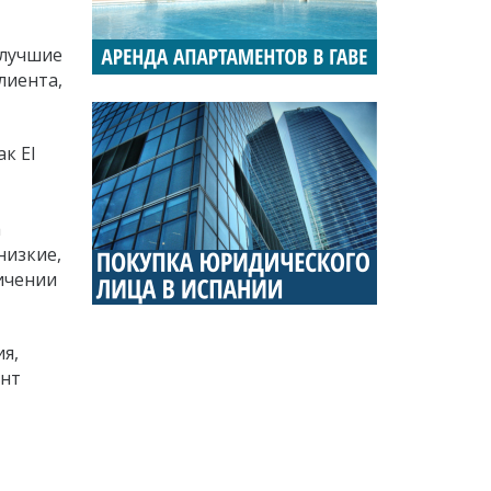
 лучшие
лиента,
к El
а
низкие,
ичении
я,
ент