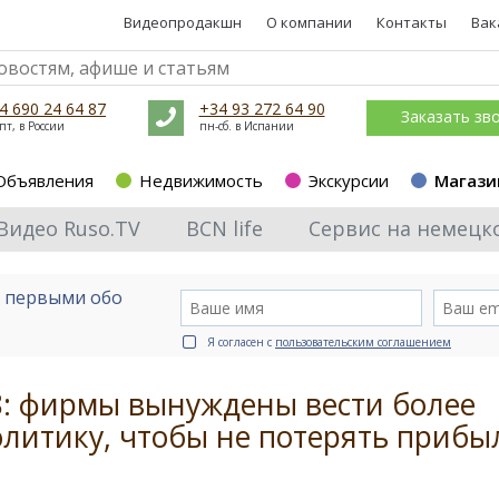
Видеопродакшн
О компании
Контакты
Вак
4 690 24 64 87
+34 93 272 64 90
Заказать зв
пт, в России
пн-сб. в Испании
Объявления
Недвижимость
Экскурсии
Магази
Видео Ruso.TV
BCN life
Сервис на немецк
е первыми обо
Я согласен с
пользовательским соглашением
8: фирмы вынуждены вести более
литику, чтобы не потерять прибы