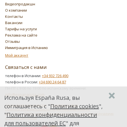
Видеопродакшн
О компании
Контакты
Вакансии
Тарифы на услуги
Реклама на сайте
Отзывы
Иммиграция в Испанию
Мой аккаунт
Связаться с нами
телефон в Испании:
+34 932 726 490
телефон в России:
+34 690 24 64 87
ПН-ПТ с 9:00 по 19:00 по испанскому времени.
info@espanarusa.com
Используя España Rusa, вы
соглашаетесь с "
Политика cookies
",
Соглашение пользователя
Политика cookies
Политика конфиденциальности для пользователей ЕС
"
Политика конфиденциальности
Как Google обрабатывает информацию о пользователях, получаемую
от наших партнеров
для пользователей ЕС
" для
Copyright ©2007-2026 Espana Rusa