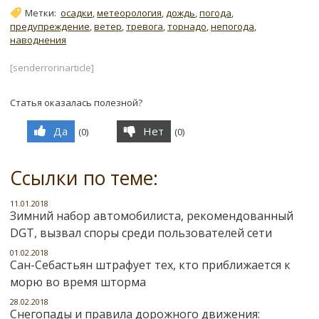
Метки:
осадки
,
метеорология
,
дождь
,
погода
,
предупреждение
,
ветер
,
тревога
,
торнадо
,
непогода
,
наводнения
[senderrorinarticle]
Статья оказалась полезной?
Да
Нет
(
0
)
(
0
)
Ссылки по теме:
11.01.2018
Зимний набор автомобилиста, рекомендованный
DGT, вызвал споры среди пользователей сети
01.02.2018
Сан-Себастьян штрафует тех, кто приближается к
морю во время шторма
28.02.2018
Снегопады и правила дорожного движения: