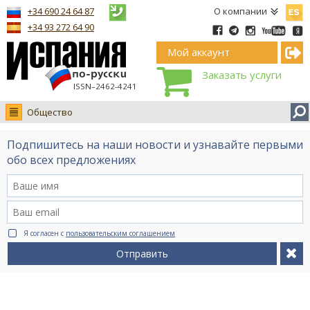
Españ
+34 690 24 64 87
О компании
+34 93 272 64 90
Мой аккаунт
Заказать услуги
ISSN–2462-4241
Общество
Новости
Подпишитесь на наши новости и узнавайте первыми
Интервью
обо всех предложениях
Фото
Видео Ruso.TV
BCN life
Я согласен с
пользовательским соглашением
Сервис на немецком
Отправить