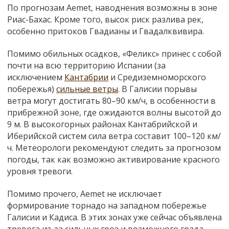
По прогнозам Aemet, наводнения возможны в зоне
Риас-Бахас. Кроме того, высок риск разлива рек,
особенно притоков Гвадианы и Гвадалквивира.
Помимо обильных осадков, «Феликс» принес с собой
почти на всю территорию Испании (за
исключением
Кантабрии
и Средиземноморского
побережья)
сильные ветры
. В Галисии порывы
ветра могут достигать 80–90 км/ч, в особенности в
прибрежной зоне, где ожидаются волны высотой до
9 м. В высокогорных районах Кантабрийской и
Иберийской систем сила ветра составит 100–120 км/
ч. Метеорологи рекомендуют следить за прогнозом
погоды, так как возможно активирование красного
уровня тревоги.
Помимо прочего, Aemet не исключает
формирование торнадо на западном побережье
Галисии и Кадиса. В этих зонах уже сейчас объявлена
тревога из-за сильных гроз и возможного града.