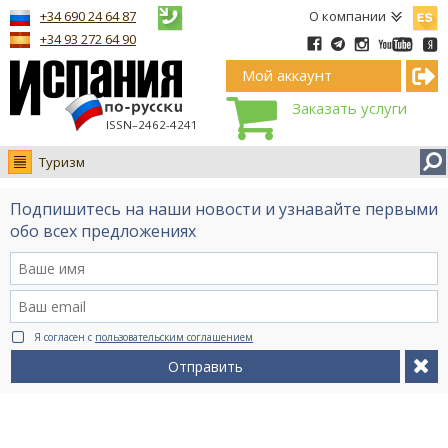
Españ
+34 690 24 64 87
О компании
+34 93 272 64 90
Мой аккаунт
Заказать услуги
ISSN–2462-4241
Туризм
Новости
Подпишитесь на наши новости и узнавайте первыми
Интервью
обо всех предложениях
Фото
Видео Ruso.TV
BCN life
Я согласен с
пользовательским соглашением
Сервис на немецком
Отправить