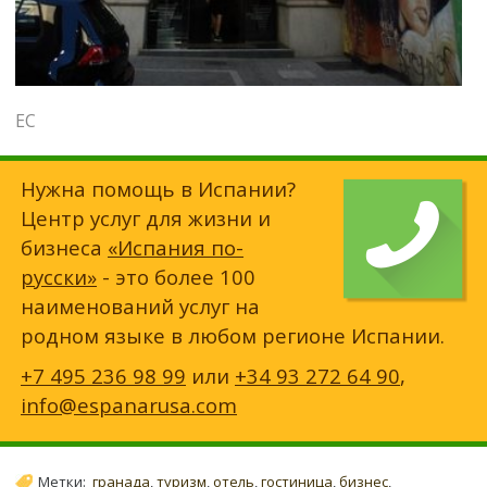
ЕС
Нужна помощь в Испании?
Центр услуг для жизни и
бизнеса
«Испания по-
русски»
- это более 100
наименований услуг на
родном языке в любом регионе Испании.
+7 495 236 98 99
или
+34 93 272 64 90
,
info@espanarusa.com
Метки:
гранада
,
туризм
,
отель
,
гостиница
,
бизнес
,