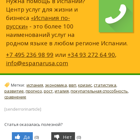
Нужна помощь в Испании?
Центр услуг для жизни и
бизнеса
«Испания по-
русски»
- это более 100
наименований услуг на
родном языке в любом регионе Испании.
+7 495 236 98 99
или
+34 93 272 64 90
,
info@espanarusa.com
Метки:
испания
,
экономика
,
ввп
,
кризис
,
статистика
,
развитие
,
прогноз
,
рост
,
италия
,
покупательная способность
,
сравнение
[senderrorinarticle]
Статья оказалась полезной?
Да
Нет
(
0
)
(
0
)