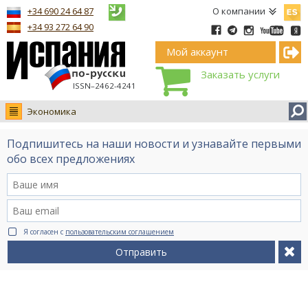
Españ
+34 690 24 64 87
О компании
+34 93 272 64 90
Мой аккаунт
Заказать услуги
ISSN–2462-4241
Экономика
Новости
Подпишитесь на наши новости и узнавайте первыми
Интервью
обо всех предложениях
Фото
Видео Ruso.TV
BCN life
Я согласен с
пользовательским соглашением
Сервис на немецком
Отправить