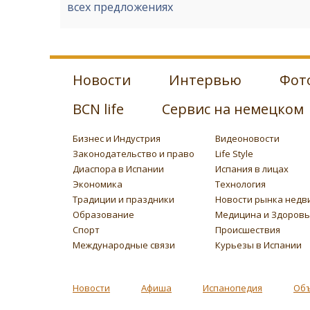
всех предложениях
Новости
Интервью
Фот
BCN life
Сервис на немецком
Бизнес и Индустрия
Видеоновости
Законодательство и право
Life Style
Диаспора в Испании
Испания в лицах
Экономика
Технология
Традиции и праздники
Новости рынка недв
Образование
Медицина и Здоров
Спорт
Происшествия
Международные связи
Курьезы в Испании
Новости
Афиша
Испанопедия
Об