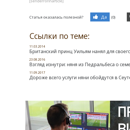
[senderrorinarticle]
Да
Статья оказалась полезной?
(
0
)
Ссылки по теме:
11.03.2014
Британский принц Уильям нанял для своег
23.08.2016
Взгляд изнутри: няня из Педральбеса о се
11.09.2017
Дороже всего услуги няни обойдутся в Сеут