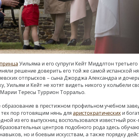
принца
Уильяма и его супруги Кейт Миддлтон третьего
иняли решение доверить его той же самой испанской ня
левских отпрысков – сына Джорджа Александра и дочер
, Уильям и Кейт не хотят видеть никого у колыбели св
 Марии Тересы Туррион Торральо.
е образование в престижном профильном учебном заве
 с тех пор готовящим нянь для
аристократических
и бога
 одной из его выпускниц воспользовался известный рок
 образовательных центров подобного рода здесь обучаю
авыков, но и боевым искусствам, а также порядку дейс