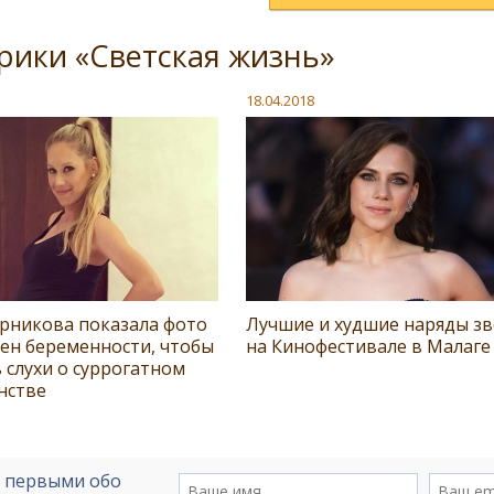
рики «Светская жизнь»
18.04.2018
урникова показала фото
Лучшие и худшие наряды зв
ен беременности, чтобы
на Кинофестивале в Малаге
 слухи о суррогатном
нстве
е первыми обо