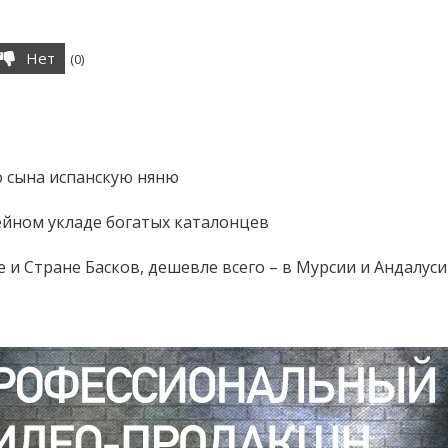
Нет
(
0
)
о сына испанскую няню
мейном укладе богатых каталонцев
е и Стране Басков, дешевле всего – в Мурсии и Андалус