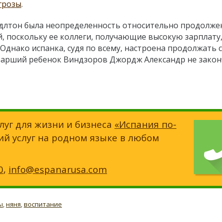
грозы
.
длтон была неопределенность относительно продолже
, поскольку ее коллеги, получающие высокую зарплату
 Однако испанка, судя по всему, настроена продолжать 
старший ребенок Виндзоров Джордж Александр не зако
луг для жизни и бизнеса
«Испания по-
ий услуг на родном языке в любом
0
,
info@espanarusa.com
ы
,
няня
,
воспитание