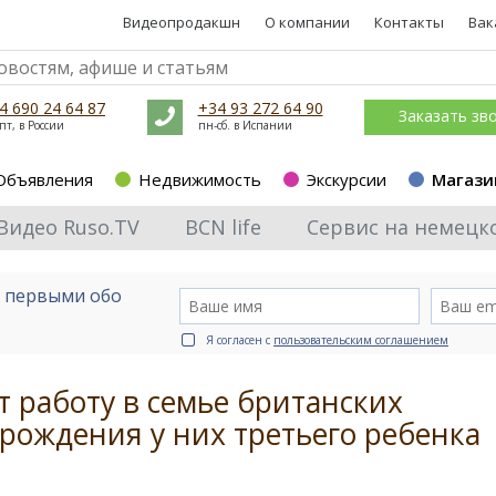
Видеопродакшн
О компании
Контакты
Вак
4 690 24 64 87
+34 93 272 64 90
Заказать зв
пт, в России
пн-сб. в Испании
Объявления
Недвижимость
Экскурсии
Магази
Видео Ruso.TV
BCN life
Сервис на немецк
е первыми обо
Я согласен с
пользовательским соглашением
 работу в семье британских
рождения у них третьего ребенка