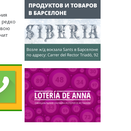
ния
, редко
свою
нчит