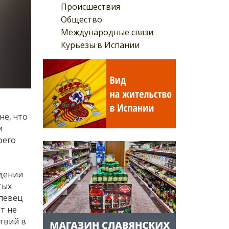
Происшествия
Общество
Международные связи
Курьезы в Испании
не, что
и
оего
дении
тых
-певец
т не
твий в