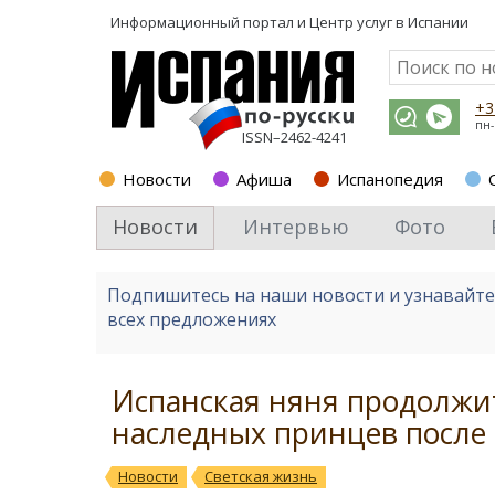
Информационный портал и
Центр услуг в Испании
+3
пн-
ISSN–2462-4241
Новости
Афиша
Испанопедия
Новости
Интервью
Фото
Подпишитесь на наши новости и узнавайт
всех предложениях
Испанская няня продолжит
наследных принцев после 
Новости
Светская жизнь