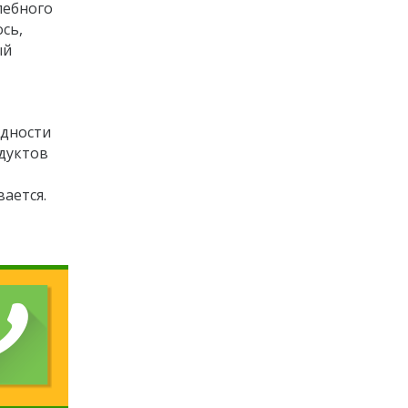
лебного
сь,
ый
идности
одуктов
ается.