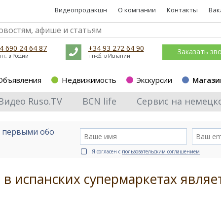
Видеопродакшн
О компании
Контакты
Вак
4 690 24 64 87
+34 93 272 64 90
Заказать зв
пт, в России
пн-сб. в Испании
Объявления
Недвижимость
Экскурсии
Магази
Видео Ruso.TV
BCN life
Сервис на немецк
е первыми обо
Я согласен с
пользовательским соглашением
 в испанских супермаркетах являе