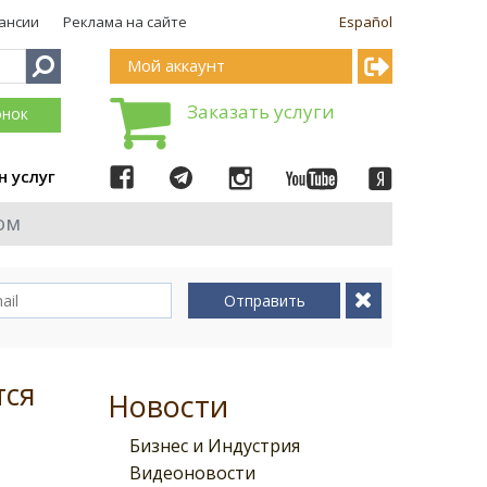
ансии
Реклама на сайте
Español
Мой аккаунт
Заказать услуги
онок
н услуг
ом
Отправить
тся
Новости
Бизнес и Индустрия
Видеоновости