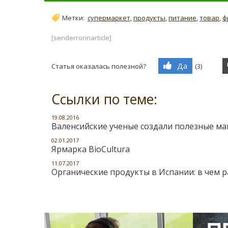
Метки:
супермаркет
,
продукты
,
питание
,
товар
,
ф
[senderrorinarticle]
Да
Статья оказалась полезной?
(
3
)
Ссылки по теме:
19.08.2016
Валенсийские ученые создали полезные м
02.01.2017
Ярмарка BioCultura
11.07.2017
Органические продукты в Испании: в чем ра