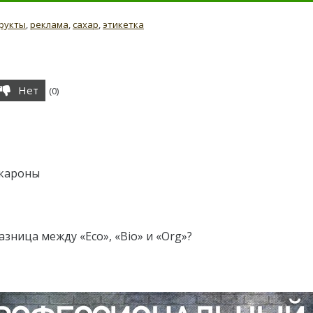
рукты
,
реклама
,
сахар
,
этикетка
Нет
(
0
)
акароны
зница между «Eco», «Bio» и «Org»?