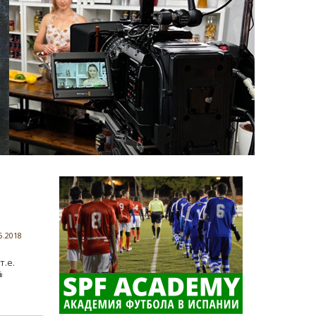
5.2018
т.е.
%