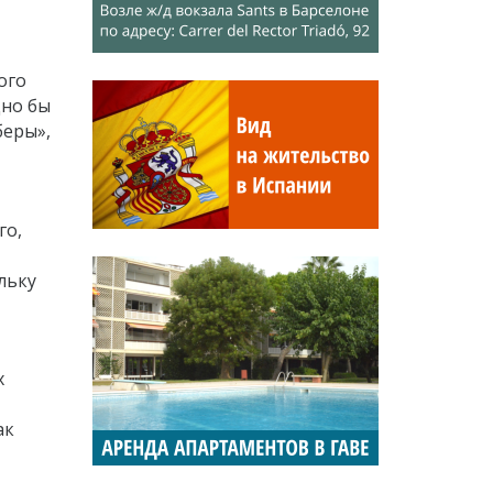
ого
дно бы
беры»,
го,
льку
х
ак