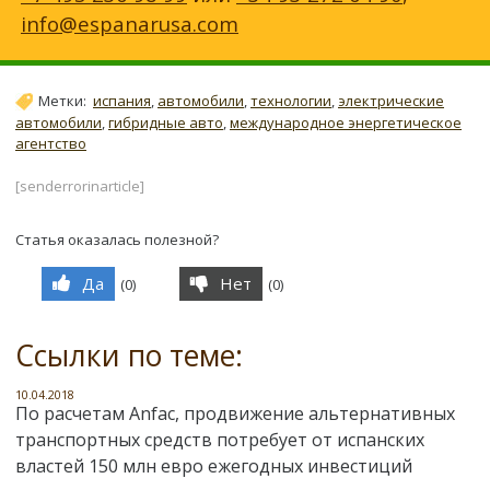
info@espanarusa.com
Метки:
испания
,
автомобили
,
технологии
,
электрические
автомобили
,
гибридные авто
,
международное энергетическое
агентство
[senderrorinarticle]
Статья оказалась полезной?
Да
Нет
(
0
)
(
0
)
Ссылки по теме:
10.04.2018
По расчетам Anfac, продвижение альтернативных
транспортных средств потребует от испанских
властей 150 млн евро ежегодных инвестиций