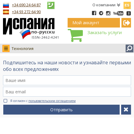
Españ
+34 690 24 64 87
О компании
+34 93 272 64 90
Мой аккаунт
Заказать услуги
ISSN–2462-4241
Технология
Новости
Подпишитесь на наши новости и узнавайте первыми
Интервью
обо всех предложениях
Фото
Видео Ruso.TV
BCN life
Я согласен с
пользовательским соглашением
Сервис на немецком
Отправить