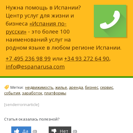
Нужна помощь в Испании?
Центр услуг для жизни и
бизнеса
«Испания по-
русски»
- это более 100
наименований услуг на
родном языке в любом регионе Испании.
+7 495 236 98 99
или
+34 93 272 64 90
,
info@espanarusa.com
Метки:
недвижимость
,
жилье
,
аренда
,
бизнес
,
сервис
,
события
,
заработок
,
платформы
[senderrorinarticle]
Статья оказалась полезной?
Да
Нет
(
0
)
(
0
)