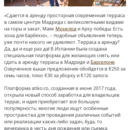
«Сдается в аренду просторная современная терраса
в самом центре Мадрида с великолепными видами
на горы и закат, Маяк
Монклоа
и Арку победы. Есть
зона для барбекю», – подобные объявления теперь
уже почти никого не удивляют. Терраса а аренду?
Да, да и еще раз да! В Испании была создана
специальная платформа для желающих снять или
сдать в аренду террасы в Мадриде и
Барселоне
.
Озвученное выше предложение обойдется в €250 за
семь часов, плюс €30 за уборку и €120 залога.
Платформа atiko.co, созданная в июне 2017 года,
открыла новый способ заработка для владельцев
террас, и идея приобретает все большую
популярность: многие люди ищут особенные
пространства для проведения различных событий
или реализации каких-либо задач, будь то
вечеринка в честь дня рождения или съемка