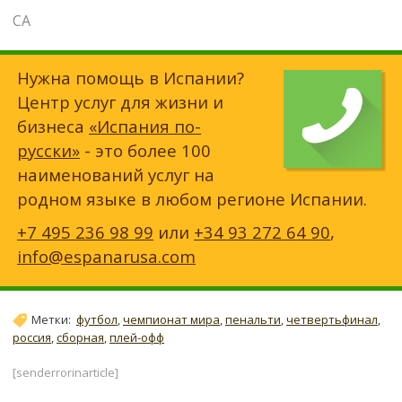
СА
Нужна помощь в Испании?
Центр услуг для жизни и
бизнеса
«Испания по-
русски»
- это более 100
наименований услуг на
родном языке в любом регионе Испании.
+7 495 236 98 99
или
+34 93 272 64 90
,
info@espanarusa.com
Метки:
футбол
,
чемпионат мира
,
пенальти
,
четвертьфинал
,
россия
,
сборная
,
плей-офф
[senderrorinarticle]