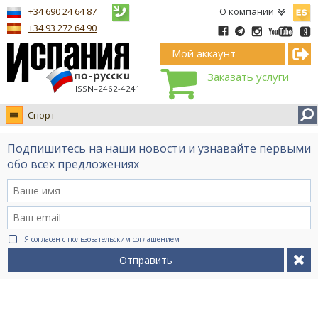
Españ
+34 690 24 64 87
О компании
+34 93 272 64 90
Мой аккаунт
Заказать услуги
ISSN–2462-4241
Спорт
Новости
Подпишитесь на наши новости и узнавайте первыми
Интервью
обо всех предложениях
Фото
Видео Ruso.TV
BCN life
Я согласен с
пользовательским соглашением
Сервис на немецком
Отправить