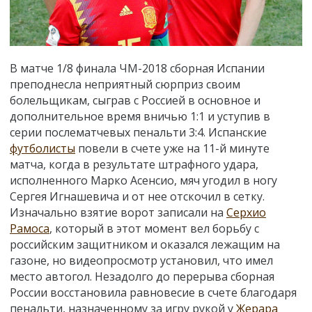
В матче 1/8 финала ЧМ-2018 сборная Испании
преподнесла неприятный сюрприз своим
болельщикам, сыграв с Россией в основное и
дополнительное время вничью 1:1 и уступив в
серии послематчевых пенальти 3:4. Испанские
футболисты
повели в счете уже на 11-й минуте
матча, когда в результате штрафного удара,
исполненного Марко Асенсио, мяч угодил в ногу
Сергея Игнашевича и от нее отскочил в сетку.
Изначально взятие ворот записали на
Серхио
Рамоса
, который в этот момент вел борьбу с
российским защитником и оказался лежащим на
газоне, но видеопросмотр установил, что имел
место автогол. Незадолго до перерыва сборная
России восстановила равновесие в счете благодаря
пенальти, назначенному за игру рукой у
Жерара