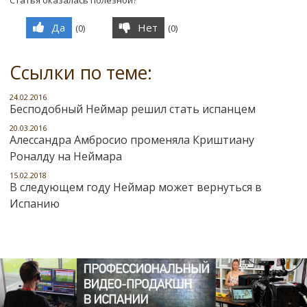
Статья оказалась полезной?
Да
Нет
(
0
)
(
0
)
Ссылки по теме:
24.02.2016
Бесподобный Неймар решил стать испанцем
20.03.2016
Алессандра Амбросио променяла Криштиану
Роналду на Неймара
15.02.2018
В следующем году Неймар может вернуться в
Испанию