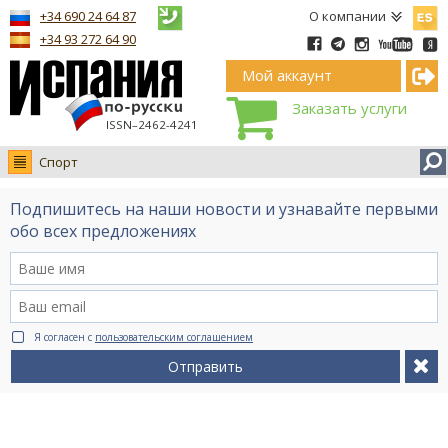
Españ
+34 690 24 64 87
О компании
+34 93 272 64 90
Мой аккаунт
Заказать услуги
ISSN–2462-4241
Спорт
Новости
Подпишитесь на наши новости и узнавайте первыми
Интервью
обо всех предложениях
Фото
Видео Ruso.TV
BCN life
Я согласен с
пользовательским соглашением
Сервис на немецком
Отправить