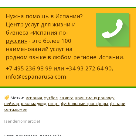
Нужна помощь в Испании?
Центр услуг для жизни и
бизнеса
«Испания по-
русски»
- это более 100
наименований услуг на
родном языке в любом регионе Испании.
+7 495 236 98 99
или
+34 93 272 64 90
,
info@espanarusa.com
Метки:
испания
,
футбол
,
ла лига
,
криштиану роналду
,
неймар
,
реал мадрид
,
спорт
,
футбольные трансферы
,
фк пари
сен-жермен
[senderrorinarticle]