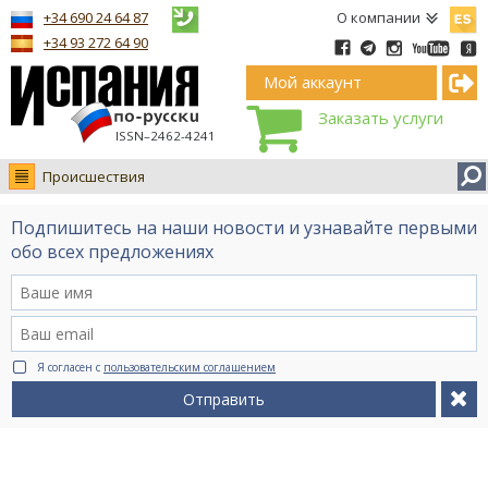
Españ
+34 690 24 64 87
О компании
+34 93 272 64 90
Мой аккаунт
Заказать услуги
ISSN–2462-4241
Происшествия
Новости
Подпишитесь на наши новости и узнавайте первыми
Интервью
обо всех предложениях
Фото
Видео Ruso.TV
BCN life
Я согласен с
пользовательским соглашением
Сервис на немецком
Отправить