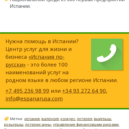
Испании.
Нужна помощь в Испании?
Центр услуг для жизни и
бизнеса
«Испания по-
русски»
- это более 100
наименований услуг на
родном языке в любом регионе Испании.
+7 495 236 98 99
или
+34 93 272 64 90
,
info@espanarusa.com
Метки:
испания
,
валенсия
,
конкурс
,
лотерея
,
выигрыш
,
розыгрыш
,
лотереи анны
,
управление финансовыми рисками
,