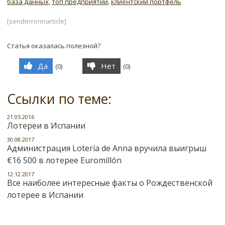
база данных
,
топ предприятий
,
клиентский портфель
[senderrorinarticle]
Статья оказалась полезной?
Да
Нет
(
0
)
(
0
)
Ссылки по теме:
21.05.2016
Лотереи в Испании
30.08.2017
Администрация Lotería de Anna вручила выигрыш
€16 500 в лотерее Euromillón
12.12.2017
Все наиболее интересные факты о Рождественской
лотерее в Испании