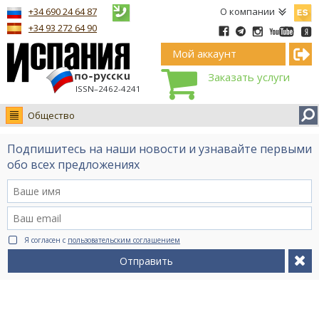
Españ
+34 690 24 64 87
О компании
+34 93 272 64 90
Мой аккаунт
Заказать услуги
ISSN–2462-4241
Общество
Новости
Подпишитесь на наши новости и узнавайте первыми
Интервью
обо всех предложениях
Фото
Видео Ruso.TV
BCN life
Я согласен с
пользовательским соглашением
Сервис на немецком
Отправить