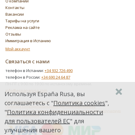
О компании
Контакты
Вакансии
Тарифы на услуги
Реклама на сайте
Отзывы
Иммиграция в Испанию
Мой аккаунт
Связаться с нами
телефон в Испании:
+34 932 726 490
телефон в России:
+34 690 24 64 87
ПН-ПТ с 9:00 по 19:00 по испанскому времени.
info@espanarusa.com
Используя España Rusa, вы
соглашаетесь с "
Политика cookies
",
Соглашение пользователя
Политика cookies
Политика конфиденциальности для пользователей ЕС
"
Политика конфиденциальности
Как Google обрабатывает информацию о пользователях, получаемую
от наших партнеров
для пользователей ЕС
" для
Copyright ©2007-2026 Espana Rusa
улучшения вашего