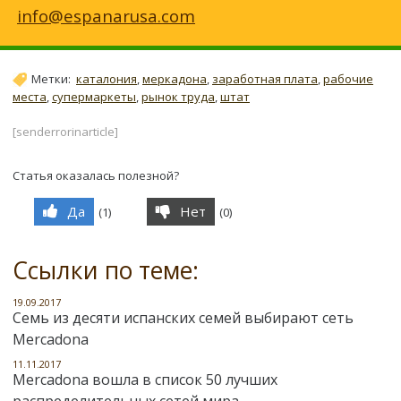
info@espanarusa.com
Метки:
каталония
,
меркадона
,
заработная плата
,
рабочие
места
,
супермаркеты
,
рынок труда
,
штат
[senderrorinarticle]
Статья оказалась полезной?
Да
Нет
(
1
)
(
0
)
Ссылки по теме:
19.09.2017
Семь из десяти испанских семей выбирают сеть
Mercadona
11.11.2017
Mercadona вошла в список 50 лучших
распределительных сетей мира