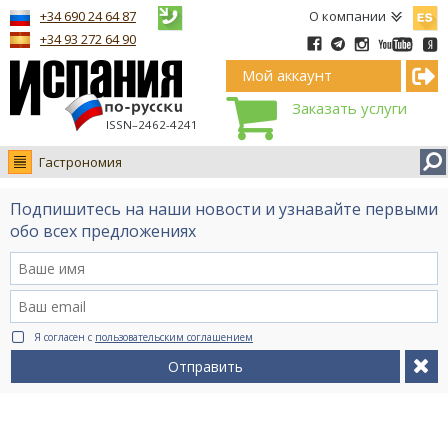
Españ
+34 690 24 64 87
О компании
+34 93 272 64 90
Мой аккаунт
Заказать услуги
ISSN–2462-4241
Гастрономия
Новости
Подпишитесь на наши новости и узнавайте первыми
Интервью
обо всех предложениях
Фото
Видео Ruso.TV
BCN life
Я согласен с
пользовательским соглашением
Сервис на немецком
Отправить