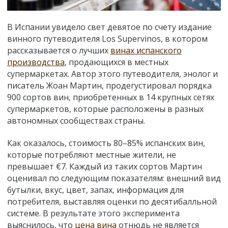
В Испании увидело свет девятое по счету издание
винного путеводителя Los Supervinos, в котором
рассказывается о лучших
винах испанского
производства
, продающихся в местных
супермаркетах. Автор этого путеводителя, энолог и
писатель Жоан Мартин, продегустировал порядка
900 сортов вин, приобретенных в 14 крупных сетях
супермаркетов, которые расположены в разных
автономных сообществах страны.
Как оказалось, стоимость 80–85% испанских вин,
которые потребляют местные жители, не
превышает €7. Каждый из таких сортов Мартин
оценивал по следующим показателям: внешний вид
бутылки, вкус, цвет, запах, информация для
потребителя, выставляя оценки по десятибалльной
системе. В результате этого эксперимента
выяснилось, что
цена вина
отнюдь не является