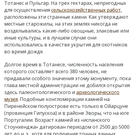
Тотанес и Пульгар. На трех гектарах, непригодных
для осуществления
сельскохозяйственных работ
,
расположены эти странные камни. Как утверждают
местные старожилы, на этих землях никогда не
возделывались какие-либо овощные, злаковые или
иные культуры, и в лучшем случае они
использовались в качестве укрытия для охотников
во время дождя.
Долгое время в Тотанесе, численность населения
которого составляет всего 380 человек, не
придавали особого значения этому монументу, пока
глава местной администрации не добился открытия
здесь палеонтологического и
археологического
музея
. Подобные конгломерации камней на
Пиренейском полуострове есть только в Ойарцуне
(провинция Гипускоа) и в районе Эворы, что на юге
Португалии. Возраст камней из «испанского
Стоунхенджа» датирован периодом от 2500 до 5000
лет до н. э., хотя для получения точных данных