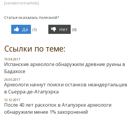
[senderrorinarticle]
Статья оказалась полезной?
Да
Нет
(
1
)
(
0
)
Ссылки по теме:
19.04.2017
Испанские археологи обнаружили древние руины в
Бадахосе
26.05.2017
Археологи начнут поиски останков неандертальцев
в Сьерра-де-Атапуэрка
12.12.2017
После 40 лет раскопок в Атапуэрке археологи
обнаружили менее 1% захоронений