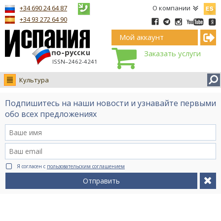
Españ
+34 690 24 64 87
О компании
+34 93 272 64 90
Мой аккаунт
Заказать услуги
ISSN–2462-4241
Культура
Новости
Подпишитесь на наши новости и узнавайте первыми
Интервью
обо всех предложениях
Фото
Видео Ruso.TV
BCN life
Я согласен с
пользовательским соглашением
Сервис на немецком
Отправить