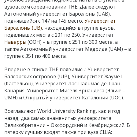
вузовском соревновании ТНЕ. Далее следуют:
Автономный университет Барселоны (UAB),
поднявшийся с 147 на 145 место,
Университет
Барселоны (UB)
, находящийся в группе вузов,
поделивших места с 201 по 250, Университет
Наварры
(ООН) – в группе с 251 по 300 места, а
также Автономный университет Мадрида (UAM) – в
группе с 351 по 400 места.
Впервые в списке THE появились: Университет
Балеарских островов (UIB), Университет Жауме I
(Кастельон), Университет Лас-Пальмас-де-Гран-
Канария, Университет Мигеля Эрнандеса (Эльче –
UMH) и Открытый университет Каталонии (UOC).
Возглавляют World University Ranking, как и год
назад, два самых знаменитых университета
Великобритании – Оксфордский и Кембриджский. В
пятерку лучших входят также три вуза США: