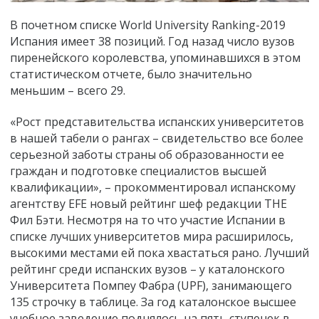
В почетном списке World University Ranking-2019
Испания имеет 38 позиций. Год назад число вузов
пиренейского королевства, упоминавшихся в этом
статистическом отчете, было значительно
меньшим – всего 29.
«Рост представительства испанских университетов
в нашей табели о рангах – свидетельство все более
серьезной заботы страны об образованности ее
граждан и подготовке специалистов высшей
квалификации», – прокомментировал испанскому
агентству EFE новый рейтинг шеф редакции ТНЕ
Фил Бэти. Несмотря на то что участие Испании в
списке лучших университетов мира расширилось,
высокими местами ей пока хвастаться рано. Лучший
рейтинг среди испанских вузов – у каталонского
Университета Помпеу Фабра (UPF), занимающего
135 строчку в таблице. За год каталонское высшее
учебное заведение поднялось на пять ступенек в