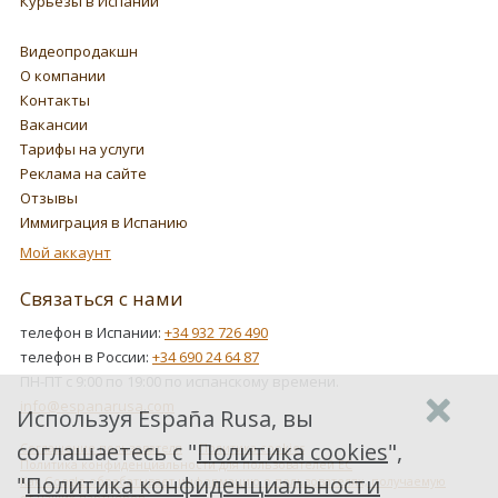
Курьезы в Испании
Видеопродакшн
О компании
Контакты
Вакансии
Тарифы на услуги
Реклама на сайте
Отзывы
Иммиграция в Испанию
Мой аккаунт
Связаться с нами
телефон в Испании:
+34 932 726 490
телефон в России:
+34 690 24 64 87
ПН-ПТ с 9:00 по 19:00 по испанскому времени.
info@espanarusa.com
Используя España Rusa, вы
соглашаетесь с "
Политика cookies
",
Соглашение пользователя
Политика cookies
Политика конфиденциальности для пользователей ЕС
"
Политика конфиденциальности
Как Google обрабатывает информацию о пользователях, получаемую
от наших партнеров