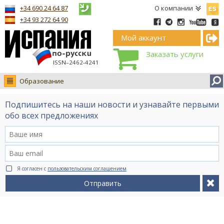
Españ
+34 690 24 64 87
О компании
+34 93 272 64 90
Мой аккаунт
Заказать услуги
ISSN–2462-4241
Образование
Новости
Подпишитесь на наши новости и узнавайте первыми
Интервью
обо всех предложениях
Фото
Видео Ruso.TV
BCN life
Я согласен с
пользовательским соглашением
Сервис на немецком
Отправить