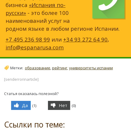
бизнеса
«Испания по-
русски»
- это более 100
наименований услуг на
родном языке в любом регионе Испании.
+7 495 236 98 99
или
+34 93 272 64 90
,
info@espanarusa.com
Метки:
образование
,
рейтинг
,
университеты испании
[senderrorinarticle]
Статья оказалась полезной?
Да
Нет
(
1
)
(
0
)
Ссылки по теме: