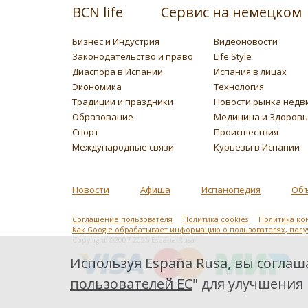
BCN life
Сервис на немецком
Бизнес и Индустрия
Видеоновости
Законодательство и право
Life Style
Диаспора в Испании
Испания в лицах
Экономика
Технология
Традиции и праздники
Новости рынка недв
Образование
Медицина и Здоров
Спорт
Происшествия
Международные связи
Курьезы в Испании
Новости
Афиша
Испанопедия
Об
Соглашение пользователя
Политика cookies
Политика ко
Как Google обрабатывает информацию о пользователях, пол
Copyright ©2007-2026 Espana Rusa
Используя España Rusa, вы соглаша
пользователей ЕС
" для улучшения