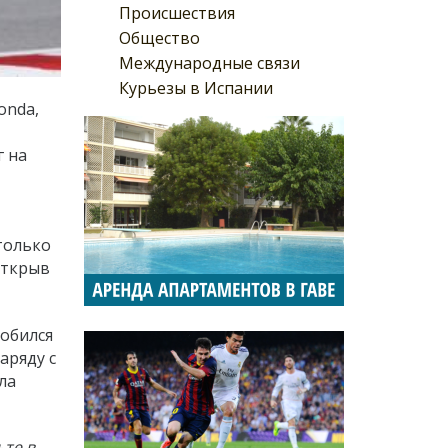
Происшествия
Общество
Международные связи
Курьезы в Испании
onda,
г на
только
открыв
добился
аряду с
ла
ьте в