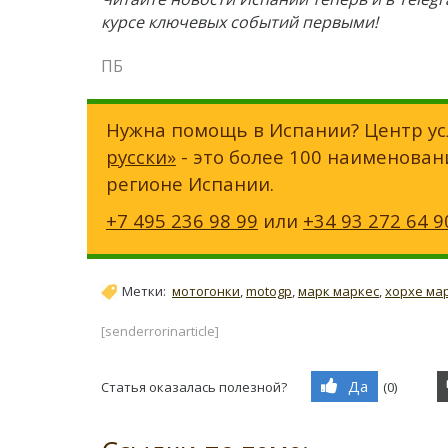
курсе ключевых событий первыми!
ПБ
Нужна помощь в Испании? Центр ус
русски»
- это более 100 наименован
регионе Испании.
+7 495 236 98 99
или
+34 93 272 64 9
Метки:
мотогонки
,
motogp
,
марк маркес
,
хорхе ма
[senderrorinarticle]
Да
Статья оказалась полезной?
(
0
)