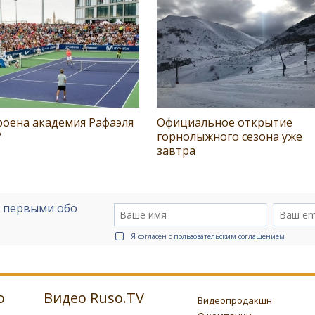
роена академия Рафаэля
Официальное открытие
?
горнолыжного сезона уже
завтра
е первыми обо
Я согласен с
пользовательским соглашением
о
Видео Ruso.TV
Видеопродакшн