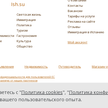
О компании
Ish.su
Контакты
Вакансии
Светская жизнь
Тарифы на услуги
Иммиграция
Реклама на сайте
Политика
Отзывы
Туризм
Иммиграция в Испанию
ижимости
Гастрономия
ье
Культура
Мой аккаунт
Общество
ъявления
Недвижимость
Путеводитель
Магазин у
нфиденциальности для пользователей ЕС
учаемую от наших партнеров
етесь с "
Политика cookies
", "
Политика конфи
 вашего пользовательского опыта.