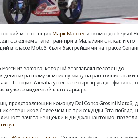
спанский мотогонщик
Марк Маркес
из команды Repsol H
редпоследнем этапе Гран-при в Малайзии он, как и его
ий в классе Moto3, были быстрейшими на трассе Сепан
 Росси из Yamaha, который возглавлял пелотон до
 к девятикратному чемпиону миру на расстояние атаки 
вало. Гонщик Yamaha упал за четыре круга до финиша, 
е и уже семидесятой в его карьере.
н, представляющий команду Del Conca Gresini Moto3, 
х соперников более чем на три секунды. Эта победа, н
 личного зачета Беццекки и Ди Джаннантонио, позволи
титул
.
ram –
@espanarusa_news
. Подписывайтесь на канал и буд