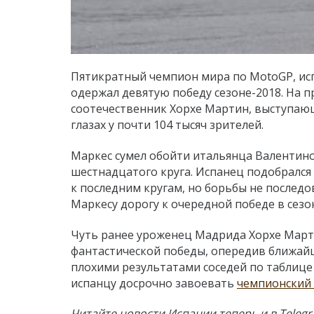
Пятикратный чемпион мира по MotoGP, и
одержал девятую победу сезоне-2018. На п
соотечественник Хорхе Мартин, выступающ
глазах у почти 104 тысяч зрителей.
Маркес сумел обойти итальянца Валентино
шестнадцатого круга. Испанец подобрался
к последним кругам, но борьбы не последо
Маркесу дорогу к очередной победе в сезон
Чуть ранее уроженец Мадрида Хорхе Марти
фантастической победы, опередив ближайши
плохими результатами соседей по таблице
испанцу досрочно завоевать
чемпионский 
Читайте новости Испании теперь и в Teleg