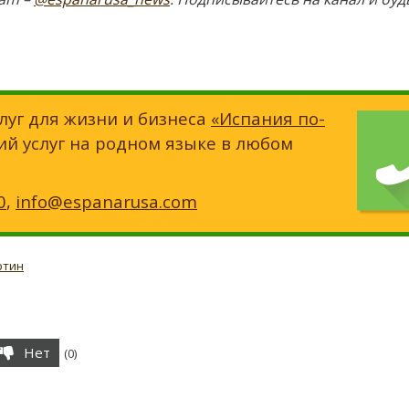
луг для жизни и бизнеса
«Испания по-
ий услуг на родном языке в любом
0
,
info@espanarusa.com
ртин
Нет
(
0
)