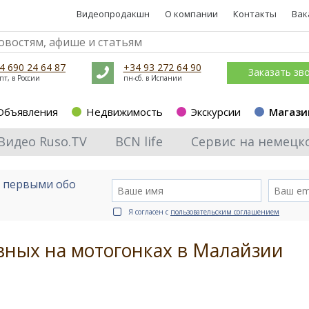
Видеопродакшн
О компании
Контакты
Вак
4 690 24 64 87
+34 93 272 64 90
Заказать зв
пт, в России
пн-сб. в Испании
Объявления
Недвижимость
Экскурсии
Магази
Видео Ruso.TV
BCN life
Сервис на немецк
е первыми обо
Я согласен с
пользовательским соглашением
вных на мотогонках в Малайзии