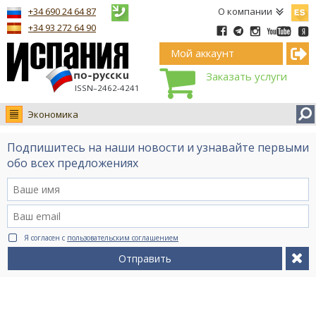
Españ
+34 690 24 64 87
О компании
+34 93 272 64 90
Мой аккаунт
Заказать услуги
ISSN–2462-4241
Экономика
Новости
Подпишитесь на наши новости и узнавайте первыми
Интервью
обо всех предложениях
Фото
Видео Ruso.TV
BCN life
Я согласен с
пользовательским соглашением
Сервис на немецком
Отправить