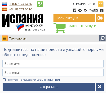
Españ
+34 690 24 64 87
О компании
+34 93 272 64 90
Мой аккаунт
Заказать услуги
ISSN–2462-4241
Технология
Новости
Подпишитесь на наши новости и узнавайте первыми
Интервью
обо всех предложениях
Фото
Видео Ruso.TV
BCN life
Я согласен с
пользовательским соглашением
Сервис на немецком
Отправить