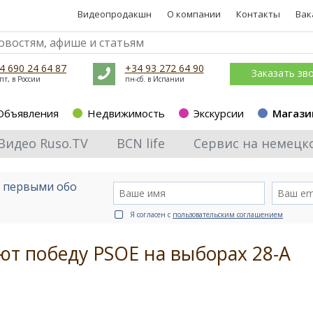
Видеопродакшн
О компании
Контакты
Вак
4 690 24 64 87
+34 93 272 64 90
Заказать зв
пт, в России
пн-сб. в Испании
Объявления
Недвижимость
Экскурсии
Магази
Видео Ruso.TV
BCN life
Сервис на немецк
е первыми обо
Я согласен с
пользовательским соглашением
ют победу PSOE на выборах 28-А