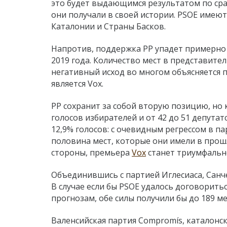
это будет выдающимся результатом по ср
они получали в своей истории. PSOE имеют
Каталонии и Страны Басков.
Напротив, поддержка PP упадет примерно вд
2019 года. Количество мест в представител
негативный исход во многом объясняется 
является Vox.
PP сохранит за собой вторую позицию, но 
голосов избирателей и от 42 до 51 депутат
12,9% голосов: с очевидным регрессом в па
половина мест, которые они имели в прошл
стороны, премьера
Vox
станет триумфальной
Объединившись с партией Иглесиаса, Санч
В случае если бы PSOE удалось договоритьс
прогнозам, обе силы получили бы до 189 ме
Валенсийская партия Compromís, каталонски