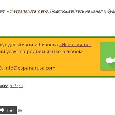
ram –
@espanarusa_news
. Подписывайтесь на канал и буд
луг для жизни и бизнеса
«Испания по-
ий услуг на родном языке в любом
0
,
info@espanarusa.com
вание
,
выборы
Нет
(
0
)