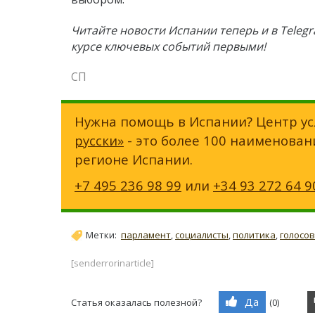
Читайте новости Испании теперь и в Teleg
курсе ключевых событий первыми!
СП
Нужна помощь в Испании? Центр ус
русски»
- это более 100 наименован
регионе Испании.
+7 495 236 98 99
или
+34 93 272 64 9
Метки:
парламент
,
социалисты
,
политика
,
голосо
[senderrorinarticle]
Да
Статья оказалась полезной?
(
0
)