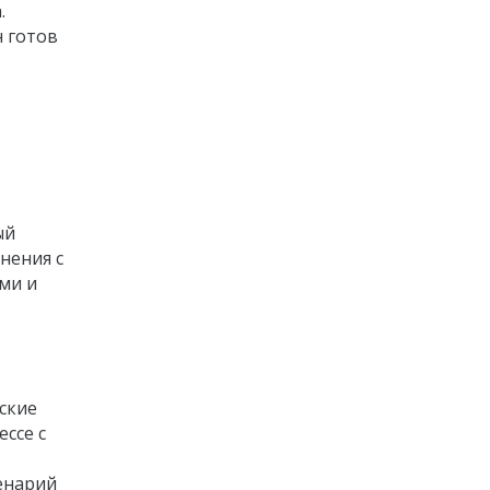
.
н готов
ый
нения с
ами и
ские
ессе с
ценарий