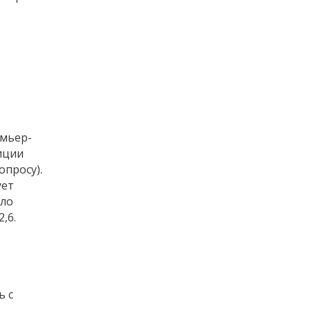
емьер-
иции
опросу).
ует
бло
,6.
ь с