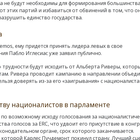
лоса не будут необходимы для формирования большинства
от этих партий и избавиться от обвинений в том, что о
разрушить единство государства.
а
demos, ему придется принять лидера левых в свое
ия Пабло Иглесиас уже заявил публично.
 трудности будут исходить от Альберта Риверы, котор
там. Ривера проводит кампанию в направлении объеди
ельзя доверять из-за его «заигрывания» с националист
ству националистов в парламенте
 по возможному исходу голосования за националистиче
тва голосов за ERC, что удвоит его присутствие в конгр
аконодательном органе, срок которого заканчивается.
р которой Карлес Пучдемонт покинул страну. Лучший с