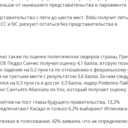
 меньше от нынешнего представительства в парламенте.
тавительство с пяти до шести мест. Bildu получит пять
CC и NC рискуют остаться без представительства в
но также по оценке политических лидеров страны. Пр
OE Педро Санчес получил оценку 4,1 балла, вторую поз
оих падение на 0,2 пункта по отношению к февральскому 
я на третьем месте с результатом 3,6 балла. За ним след
ся на 0,3 пункта и достиг 3,3 балла, лидер Podemos Па
инг Сантьяго Абаскаль из Vox, который получает оценку 2
ритом на пост главы будущего правительства, 13,2%
редпочитают Касадо и только 6,2% выбирают Иглесиаса.
ствовал в голосовании, 42% заявили, что не определилис