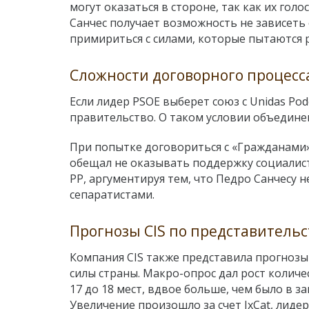
могут оказаться в стороне, так как их го
Санчес получает возможность не зависеть 
примириться с силами, которые пытаются 
Сложности договорного процесс
Если лидер PSOE выберет союз с Unidas Po
правительство. О таком условии объединен
При попытке договориться с «Гражданами»
обещал не оказывать поддержку социалис
PP, аргументируя тем, что Педро Санчесу н
сепаратистами.
Прогнозы CIS по представитель
Компания CIS также представила прогнозы
силы страны. Макро-опрос дал рост количес
17 до 18 мест, вдвое больше, чем было в з
Увеличение произошло за счет JxCat, лиде