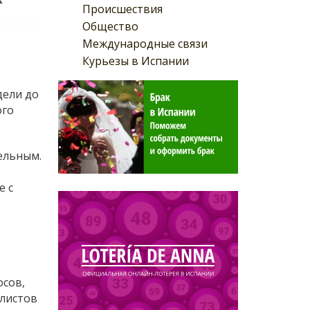
Происшествия
Общество
Международные связи
Курьезы в Испании
дели до
ого
ельным.
е с
осов,
алистов