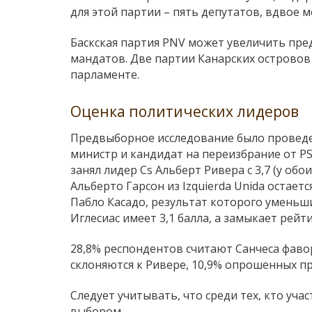
для этой партии – пять депутатов, вдвое
Баскская партия PNV может увеличить предс
мандатов. Две партии Канарских островов 
парламенте.
Оценка политических лидеров
Предвыборное исследование было проведе
министр и кандидат на переизбрание от PS
занял лидер Cs Альберт Ривера с 3,7 (у об
Альберто Гарсон из Izquierda Unida остаетс
Пабло Касадо, результат которого уменьшил
Иглесиас имеет 3,1 балла, а замыкает рейт
28,8% респондентов считают Санчеса фаво
склоняются к Ривере, 10,9% опрошенных п
Следует учитывать, что среди тех, кто уча
выбором.