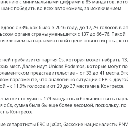
авнению с минимальными цифрами в 85 мандатов, кот
 шанс победить во всех автономиях, за исключением
вое с 33%, как было в 2016 году, до 17,2% голосов в а
ьском органе страны уменьшится с 137 до 66–76. Такой
появлением на парламентской сцене нового игрока, ко
к ней приблизится партия Cs, которая может набрать 13
ских мест. Далее идут Unidas Podemos, которые могут п
рламентском представительстве – от 33 до 41 места. Эт
ом парламенте, что аналогично ситуации с PP. С друго
 – с 11,9% голосов и от 29 до 37 местами в Конгрессе.
ес может получить 179 мандатов и большинство в парл
я с Сs, сумма была бы еще более весомой, поскольку, по
ст в Конгрессе.
е сепаратисты ERC и JxCat, баскские националисты PNV 