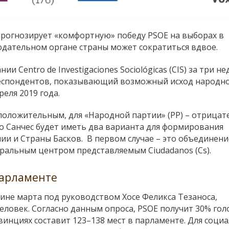
прогнозирует «комфортную» победу PSOE на выборах в
одательном органе страны может сократиться вдвое.
 Centro de Investigaciones Sociológicas (CIS) за три не
еспондентов, показывающий возможный исход народн
еля 2019 года.
 положительным, для «Народной партии» (PP) – отрицат
ро Санчес будет иметь два варианта для формирования
и и Страны Басков. В первом случае – это объединени
еральным центром представляемым Ciudadanos (Cs).
парламенте
ине марта под руководством Хосе Феликса Тезаноса,
человек. Согласно данным опроса, PSOE получит 30% гол
винциях составит 123–138 мест в парламенте. Для соци