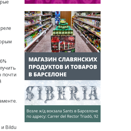
орые
преле
торым
,6%
олучить
о почти
й
аменте.
и Bildu