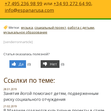
+7 495 236 98 99
или
+34 93 272 64 90
,
info@espanarusa.com
Метки:
музыка
,
социальный проект
,
работа с детьми
,
музыкальное образование
[senderrorinarticle]
Статья оказалась полезной?
Да
Нет
(
0
)
(
0
)
Ссылки по теме:
28.01.2019
Занятия йогой помогают детям, подверженным
риску социального отчуждения
21.02.2019
В Мадриде создаются культурные проекты в стиле