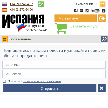
Españ
+34 690 24 64 87
О компании
+34 93 272 64 90
Мой аккаунт
Заказать услуги
ISSN–2462-4241
Образование
Новости
Подпишитесь на наши новости и узнавайте первыми
Интервью
обо всех предложениях
Фото
Видео Ruso.TV
BCN life
Я согласен с
пользовательским соглашением
Сервис на немецком
Отправить