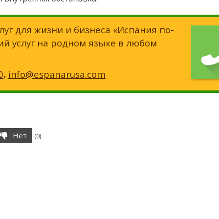
луг для жизни и бизнеса
«Испания по-
ий услуг на родном языке в любом
0
,
info@espanarusa.com
Нет
(
0
)