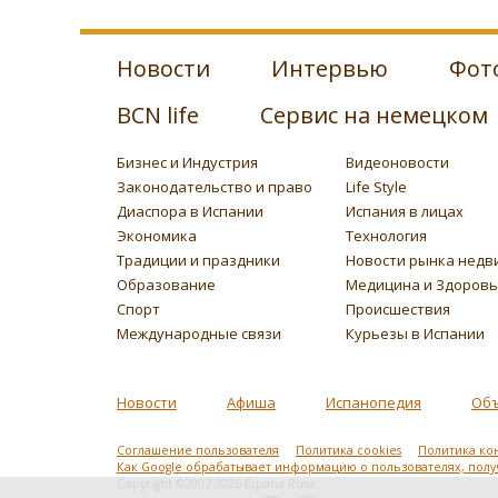
Новости
Интервью
Фот
BCN life
Сервис на немецком
Бизнес и Индустрия
Видеоновости
Законодательство и право
Life Style
Диаспора в Испании
Испания в лицах
Экономика
Технология
Традиции и праздники
Новости рынка недв
Образование
Медицина и Здоров
Спорт
Происшествия
Международные связи
Курьезы в Испании
Новости
Афиша
Испанопедия
Об
Соглашение пользователя
Политика cookies
Политика ко
Как Google обрабатывает информацию о пользователях, пол
Copyright ©2007-2026 Espana Rusa