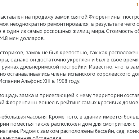
1
выставлен на продажу замок святой Флорентины, пост
Замок неоднократно ремонтировался, в результате чего 
я в один из самых роскошных жилищ мира. Стоимость о
24,8 млн долларов.
сториков, замок не был крепостью, так как расположен
ры, однако он достаточно укреплен и был в свое время
 руинах древнеримской постройки. Известно, что в за
о останавливались члены испанского королевского до
спании Альфонс XIII в 1908 году.
Площадь замка и прилегающей к нему территории соста
вятой Флорентины вошел в рейтинг самых красивых домов
 небольшая часовня. Кроме того, в здании имеется боль
ории поместья также расположен дом для смотрителя с
атами. Рядом с замком расположены бассейн, сад, кон
я внутренняя обстановка.