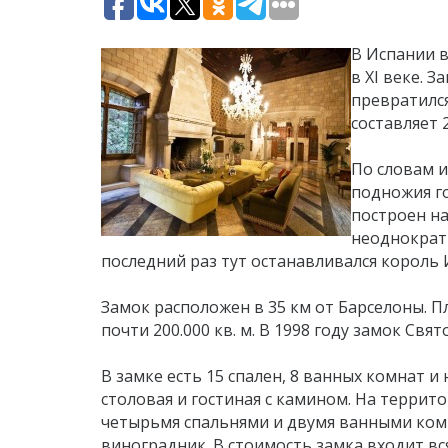
В Испании 
в XI веке. 
превратилс
составляет 
По словам и
подножия го
построен на
неоднократн
последний раз тут останавливался король И
Замок расположен в 35 км от Барселоны. 
почти 200.000 кв. м. В 1998 году замок С
В замке есть 15 спален, 8 ванных комнат и
столовая и гостиная с камином. На террит
четырьмя спальнями и двумя ванными комн
виноградник. В стоимость замка входит вс