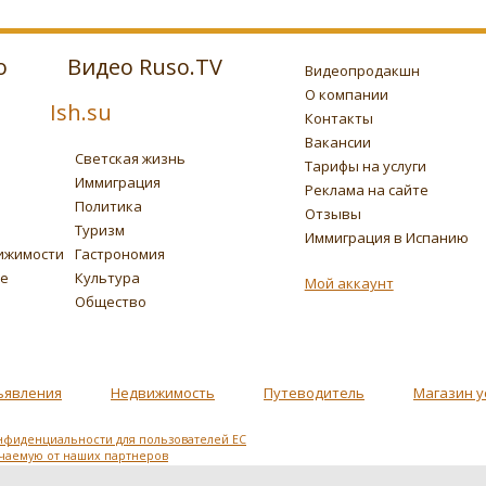
о
Видео Ruso.TV
Видеопродакшн
О компании
Ish.su
Контакты
Вакансии
Светская жизнь
Тарифы на услуги
Иммиграция
Реклама на сайте
Политика
Отзывы
Туризм
Иммиграция в Испанию
ижимости
Гастрономия
ье
Культура
Мой аккаунт
Общество
ъявления
Недвижимость
Путеводитель
Магазин у
нфиденциальности для пользователей ЕС
учаемую от наших партнеров