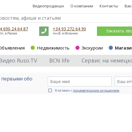
Видеопродакшн
О компании
Контакты
Вак
4 690 24 64 87
+34 93 272 64 90
Заказать зв
пт, в России
пн-сб. в Испании
Объявления
Недвижимость
Экскурсии
Магази
Видео Ruso.TV
BCN life
Сервис на немецк
е первыми обо
Я согласен с
пользовательским соглашением