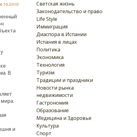
Светская жизнь
4.10.2010
Законодательство и право
роенный
Life Style
он
Иммиграция
бъекта
Диаспора в Испании
Испания в лицах
Политика
 у
Экономика
Технология
мке
Туризм
ма. В
Традиции и праздники
Новости рынка
вляет
недвижимости
 мира.
Гастрономия
Образование
шая
Медицина и Здоровье
Культура
юшня и
Спорт