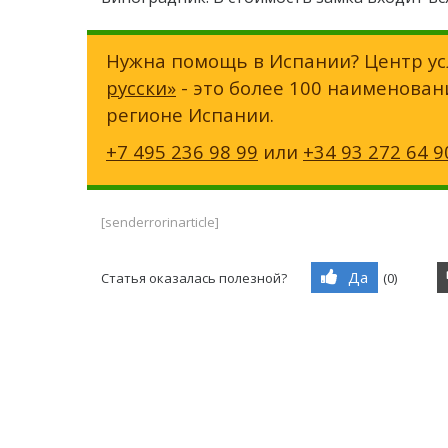
Нужна помощь в Испании? Центр ус
русски»
- это более 100 наименован
регионе Испании.
+7 495 236 98 99
или
+34 93 272 64 9
[senderrorinarticle]
Да
Статья оказалась полезной?
(
0
)