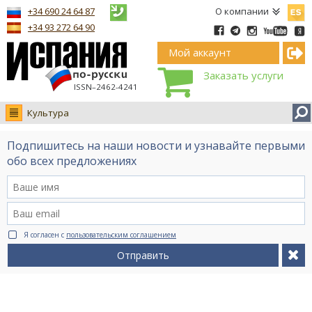
Españ
+34 690 24 64 87
О компании
+34 93 272 64 90
Мой аккаунт
Заказать услуги
ISSN–2462-4241
Культура
Новости
Подпишитесь на наши новости и узнавайте первыми
Интервью
обо всех предложениях
Фото
Видео Ruso.TV
BCN life
Я согласен с
пользовательским соглашением
Сервис на немецком
Отправить