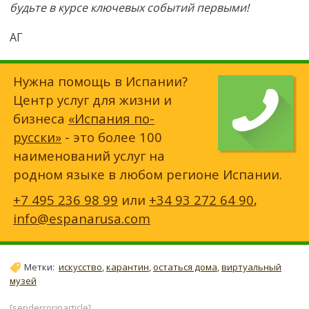
будьте в курсе ключевых событий первыми!
АГ
Нужна помощь в Испании?
Центр услуг для жизни и
бизнеса
«Испания по-
русски»
- это более 100
наименований услуг на
родном языке в любом регионе Испании.
+7 495 236 98 99
или
+34 93 272 64 90
,
info@espanarusa.com
Метки:
искусство
,
карантин
,
остаться дома
,
виртуальный
музей
[senderrorinarticle]