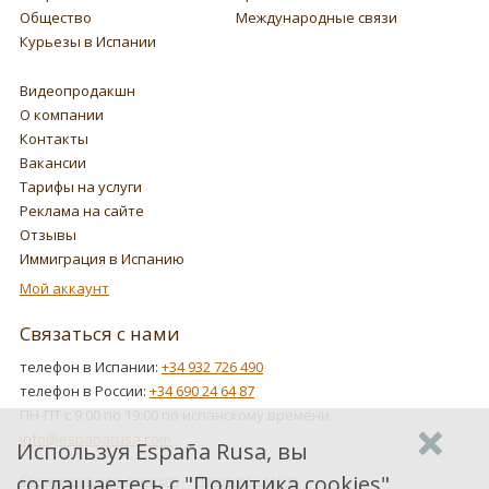
Общество
Международные связи
Курьезы в Испании
Видеопродакшн
О компании
Контакты
Вакансии
Тарифы на услуги
Реклама на сайте
Отзывы
Иммиграция в Испанию
Мой аккаунт
Связаться с нами
телефон в Испании:
+34 932 726 490
телефон в России:
+34 690 24 64 87
ПН-ПТ с 9:00 по 19:00 по испанскому времени.
info@espanarusa.com
Используя España Rusa, вы
соглашаетесь с "
Политика cookies
",
Соглашение пользователя
Политика cookies