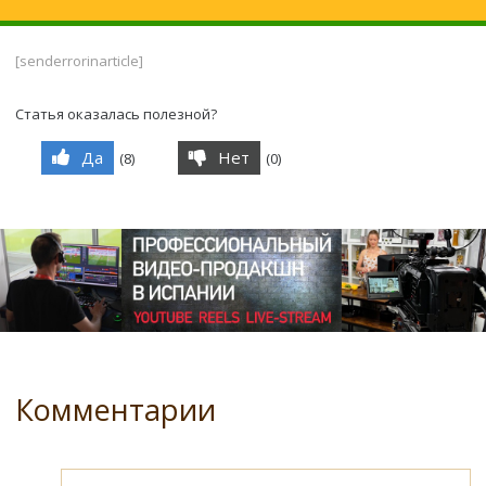
[senderrorinarticle]
Статья оказалась полезной?
Да
Нет
(
8
)
(
0
)
Комментарии