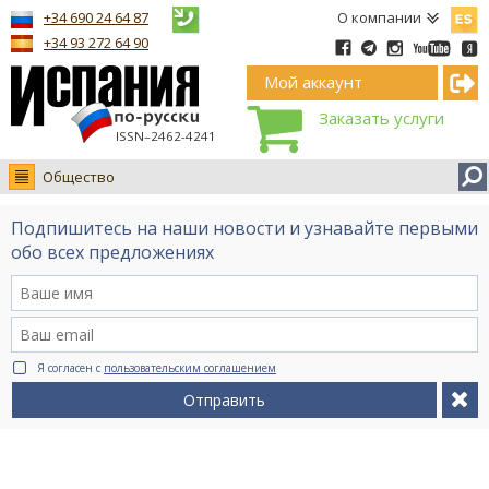
Españ
+34 690 24 64 87
О компании
+34 93 272 64 90
Мой аккаунт
Заказать услуги
ISSN–2462-4241
Общество
Новости
Подпишитесь на наши новости и узнавайте первыми
Интервью
обо всех предложениях
Фото
Видео Ruso.TV
BCN life
Я согласен с
пользовательским соглашением
Сервис на немецком
Отправить