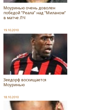
Моуринью очень доволен
победой "Реала" над "Миланом"
в матче ЛЧ
19.10.2010
Зеедорф восхищается
Моуринью
18.10.2010