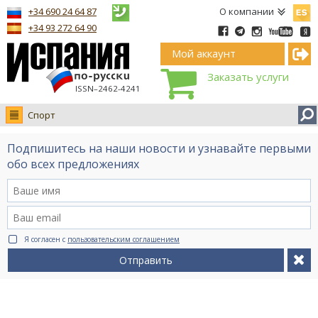
Españ
+34 690 24 64 87
О компании
+34 93 272 64 90
Мой аккаунт
Заказать услуги
ISSN–2462-4241
Спорт
Новости
Подпишитесь на наши новости и узнавайте первыми
Интервью
обо всех предложениях
Фото
Видео Ruso.TV
BCN life
Я согласен с
пользовательским соглашением
Сервис на немецком
Отправить