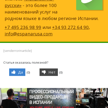
русски»
- это более 100
наименований услуг на
родном языке в любом регионе Испании.
+7 495 236 98 99
или
+34 93 272 64 90
,
info@espanarusa.com
[senderrorinarticle]
Статья оказалась полезной?
Да
Нет
(
0
)
(
0
)