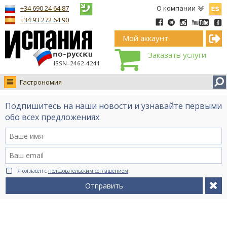
Españ
+34 690 24 64 87
О компании
+34 93 272 64 90
Мой аккаунт
Заказать услуги
ISSN–2462-4241
Гастрономия
Новости
Подпишитесь на наши новости и узнавайте первыми
Интервью
обо всех предложениях
Фото
Видео Ruso.TV
BCN life
Я согласен с
пользовательским соглашением
Сервис на немецком
Отправить