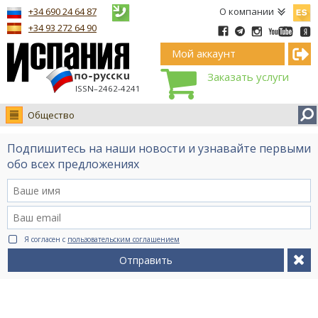
Españ
+34 690 24 64 87
О компании
+34 93 272 64 90
Мой аккаунт
Заказать услуги
ISSN–2462-4241
Общество
Новости
Подпишитесь на наши новости и узнавайте первыми
Интервью
обо всех предложениях
Фото
Видео Ruso.TV
BCN life
Я согласен с
пользовательским соглашением
Сервис на немецком
Отправить