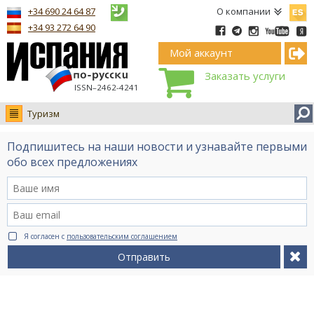
Españ
+34 690 24 64 87
О компании
+34 93 272 64 90
Мой аккаунт
Заказать услуги
ISSN–2462-4241
Туризм
Новости
Подпишитесь на наши новости и узнавайте первыми
Интервью
обо всех предложениях
Фото
Видео Ruso.TV
BCN life
Я согласен с
пользовательским соглашением
Сервис на немецком
Отправить