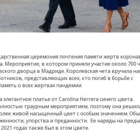
ударственная церемония почтения памяти жертв корона
. Мероприятие, в котором приняли участие около 700 
ского дворца в Мадриде. Королевская чета вручила н
тников, представляющих всех, кто погиб в борьбе с
память о всех жертвах пандемии.
 элегантное платье от Carolina Herrera синего цвета.
полностью траурным мероприятием, поэтому она решил
 более живой насыщенный цвет с особым значением. Об
женности, упорства и преданности. Ее наряды на пред
2021 годах также был в этом цвете.