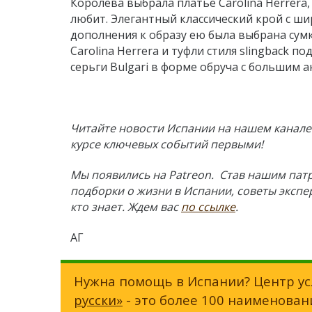
Королева выбрала платье Carolina Herrera
любит. Элегантный классический крой с ш
дополнения к образу ею была выбрана сумка
Carolina Herrera и туфли стиля slingback п
серьги Bulgari в форме обруча с большим 
Читайте новости Испании на нашем канале 
курсе ключевых событий первыми!
Мы появились на Patreon. Став нашим пат
подборки о жизни в Испании, советы экспе
кто знает. Ждем вас
по ссылке
.
АГ
Нужна помощь в Испании? Центр ус
русски»
- это более 100 наименован