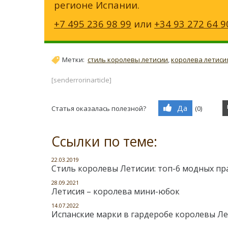
регионе Испании.
+7 495 236 98 99
или
+34 93 272 64 9
Метки:
стиль королевы летисии
,
королева летисия
[senderrorinarticle]
Да
Статья оказалась полезной?
(
0
)
Ссылки по теме:
22.03.2019
Стиль королевы Летисии: топ-6 модных пр
28.09.2021
Летисия – королева мини-юбок
14.07.2022
Испанские марки в гардеробе королевы Ле