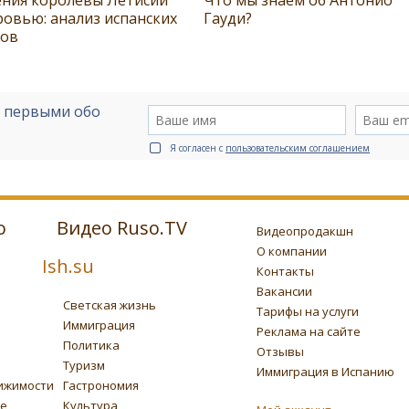
ровью: анализ испанских
Гауди?
тов
е первыми обо
Я согласен с
пользовательским соглашением
о
Видео Ruso.TV
Видеопродакшн
О компании
Ish.su
Контакты
Вакансии
Светская жизнь
Тарифы на услуги
Иммиграция
Реклама на сайте
Политика
Отзывы
Туризм
Иммиграция в Испанию
ижимости
Гастрономия
ье
Культура