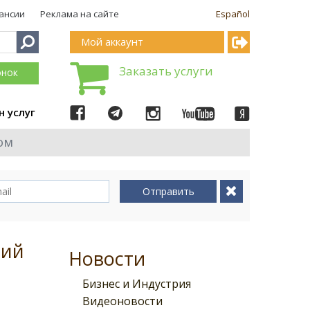
ансии
Реклама на сайте
Español
Мой аккаунт
Заказать услуги
онок
н услуг
ом
Отправить
ний
Новости
Бизнес и Индустрия
Видеоновости