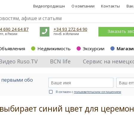
Видеопродакшн
О компании
Контакты
Вак
4 690 24 64 87
+34 93 272 64 90
Заказать зв
пт, в России
пн-сб. в Испании
Объявления
Недвижимость
Экскурсии
Магази
Видео Ruso.TV
BCN life
Сервис на немецк
е первыми обо
Я согласен с
пользовательским соглашением
 выбирает синий цвет для церемо