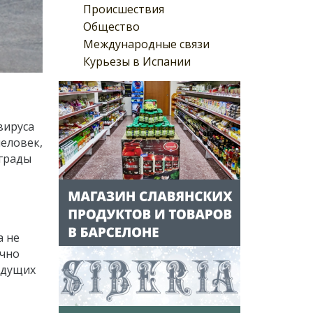
Происшествия
Общество
Международные связи
Курьезы в Испании
вируса
человек,
аграды
а не
ычно
ыдущих