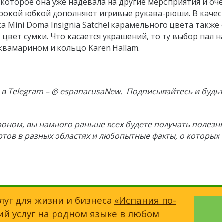
, которое она уже надевала на другие мероприятия и оч
ирокой юбкой дополняют игривые рукава-рюши. В качес
 Mini Doma Insignia Satchel карамельного цвета также
од цвет сумки. Что касается украшений, то ту выбор пал н
аквамарином и кольцо Karen Hallam.
в Telegram – @ espanarusaNew. Подписывайтесь и будьт
роном, вы намного раньше всех будете получать полезн
ртов в разных областях и любопытные факты, о которых
луг для жизни и бизнеса
«Испания по-
ий услуг на родном языке в любом