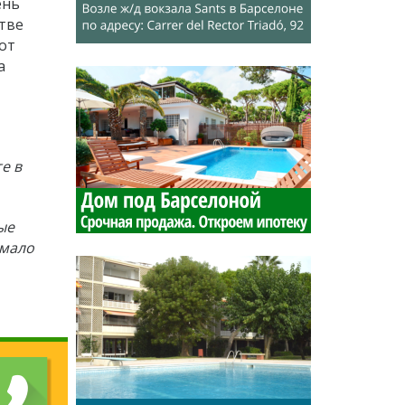
ень
тве
 от
а
е в
ые
 мало