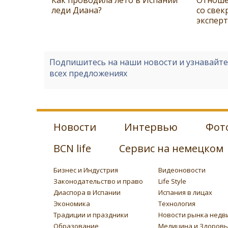
леди Диана?
со свек
экспер
Подпишитесь на наши новости и узнавайт
всех предложениях
Новости
Интервью
Фот
BCN life
Сервис на немецком
Бизнес и Индустрия
Видеоновости
Законодательство и право
Life Style
Диаспора в Испании
Испания в лицах
Экономика
Технология
Традиции и праздники
Новости рынка недв
Образование
Медицина и Здоров