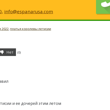
0
,
info@espanarusa.com
 2022
,
платья королевы летисии
Нет
(
0
)
авил
тисии и ее дочерей этим летом