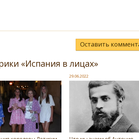
Оставить коммент
рики «Испания в лицах»
29.06.2022
ния королевы Летисии
Что мы знаем об Антонио