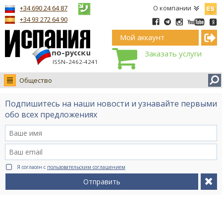
Españ
+34 690 24 64 87
О компании
+34 93 272 64 90
Мой аккаунт
Заказать услуги
ISSN–2462-4241
Общество
Новости
Подпишитесь на наши новости и узнавайте первыми
Интервью
обо всех предложениях
Фото
Видео Ruso.TV
BCN life
Я согласен с
пользовательским соглашением
Сервис на немецком
Отправить