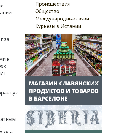
Происшествия
ых
Общество
пании
Международные связи
Курьезы в Испании
т за
ми в
рех
мут
 француз
платным
.
0:55 и