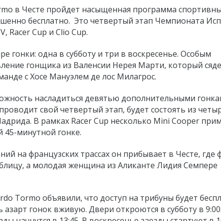
 Tormo в Честе пройдет насыщенная программа спортивн
ршенно бесплатно. Это четвертый этап Чемпионата Ис
, Racer Cup и Clio Cup.
е гонки: одна в субботу и три в воскресенье. Особым
ение гонщика из Валенсии Нерея Марти, который сяде
анде с Хосе Мануэлем де лос Милагрос.
ожность насладиться девятью дополнительными гонка
 проводит свой четвертый этап, будет состоять из четы
дрида. В рамках Racer Cup несколько Mini Cooper при
й 45-минутной гонке.
ваний на французских трассах он прибывает в Честе, где
блицу, а молодая женщина из Аликанте Лидия Семпере
cardo Tormo объявили, что доступ на трибуны будет бес
азарт гонок вживую. Двери откроются в субботу в 9:00
ды начнутся в 13:45. В воскресенье заезды стартуют в 1