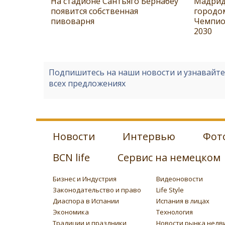
На стадионе Сантьяго Бернабеу
Мадрид
появится собственная
городо
пивоварня
Чемпио
2030
Подпишитесь на наши новости и узнавайт
всех предложениях
Новости
Интервью
Фот
BCN life
Сервис на немецком
Бизнес и Индустрия
Видеоновости
Законодательство и право
Life Style
Диаспора в Испании
Испания в лицах
Экономика
Технология
Традиции и праздники
Новости рынка недв