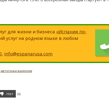
луг для жизни и бизнеса
«Испания по-
ий услуг на родном языке в любом
0
,
info@espanarusa.com
,
автогонки валенсия
Нет
(
0
)