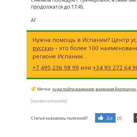
продолжатся до 17:45.
АГ
Нужна помощь в Испании? Центр ус
русски»
- это более 100 наименован
регионе Испании.
+7 495 236 98 99
или
+34 93 272 64 9
Метки:
куда пойти валенсия
,
валенсия бесплатно
[senderrorinarticle]
Да
Статья оказалась полезной?
(
1
)