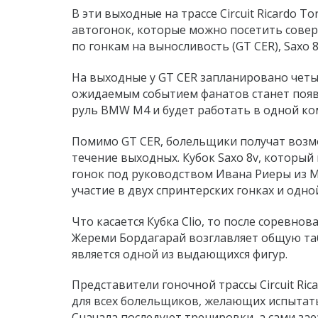
В эти выходные на трассе Circuit Ricardo
автогонок, которые можно посетить сове
по гонкам на выносливость (GT CER), Saxo 8V
На выходные у GT CER запланировано четыр
ожидаемым событием фанатов станет появл
руль BMW M4 и будет работать в одной ком
Помимо GT CER, болельщики получат возм
течение выходных. Кубок Saxo 8v, который
гонок под руководством Ивана Риеры из Ма
участие в двух спринтерских гонках и одно
Что касается Кубка Clio, то после соревно
Жереми Бордагарай возглавляет общую та
является одной из выдающихся фигур.
Представители гоночной трассы Circuit Ri
для всех болельщиков, желающих испытать 
Сначала последуют тренировки, а сами заез