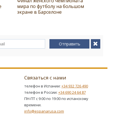
Финал женского чемпионата
е
мира по футболу на большом
экране в Барселоне
Отправить
Связаться с нами
телефон в Испании:
+34 932 726 490
телефон в России:
+34 690 24 64 87
ПН-ПТ с 9:00 по 19:00 по испанскому
времени.
info@espanarusa.com