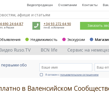
Видеопродакшн
О компании
Контакты
Вак
4 690 24 64 87
+34 93 272 64 90
Заказать зв
пт, в России
пн-сб. в Испании
Объявления
Недвижимость
Экскурсии
Магази
Видео Ruso.TV
BCN life
Сервис на немецк
е первыми обо
Я согласен с
пользовательским соглашением
платно в Валенсийском Сообществ