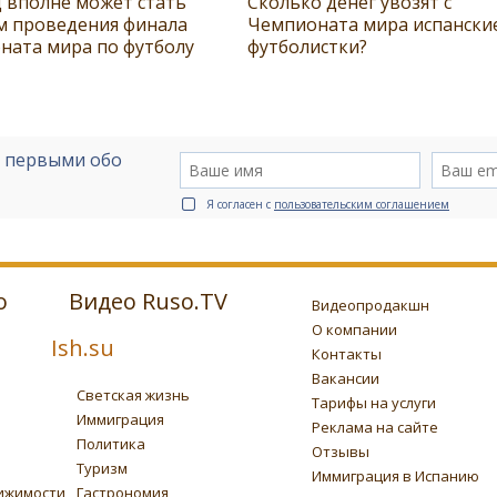
 вполне может стать
Сколько денег увозят с
м проведения финала
Чемпионата мира испански
ната мира по футболу
футболистки?
е первыми обо
Я согласен с
пользовательским соглашением
о
Видео Ruso.TV
Видеопродакшн
О компании
Ish.su
Контакты
Вакансии
Светская жизнь
Тарифы на услуги
Иммиграция
Реклама на сайте
Политика
Отзывы
Туризм
Иммиграция в Испанию
ижимости
Гастрономия