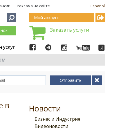
ансии
Реклама на сайте
Español
Мой аккаунт
Заказать услуги
онок
н услуг
ом
Отправить
е в
Новости
Бизнес и Индустрия
Видеоновости