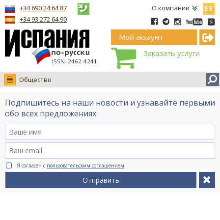
Españ
+34 690 24 64 87
О компании
+34 93 272 64 90
Мой аккаунт
Заказать услуги
ISSN–2462-4241
Общество
Новости
Подпишитесь на наши новости и узнавайте первыми
Интервью
обо всех предложениях
Фото
Видео Ruso.TV
BCN life
Я согласен с
пользовательским соглашением
Сервис на немецком
Отправить