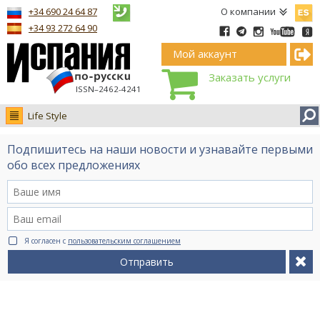
Españ
+34 690 24 64 87
О компании
+34 93 272 64 90
Мой аккаунт
Заказать услуги
ISSN–2462-4241
Life Style
Новости
Подпишитесь на наши новости и узнавайте первыми
Интервью
обо всех предложениях
Фото
Видео Ruso.TV
BCN life
Я согласен с
пользовательским соглашением
Сервис на немецком
Отправить