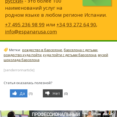
русски»
- это более 100
наименований услуг на
родном языке в любом регионе Испании.
+7 495 236 98 99
или
+34 93 272 64 90
,
info@espanarusa.com
Метки:
рождество в барселоне
,
барселона с детьми
,
рождество куда пойти
,
куда пойти с детьми барселона
,
музей
шоколада барселона
[senderrorinarticle]
Статья оказалась полезной?
Да
Нет
(
1
)
(
0
)