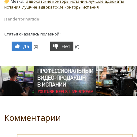
Метки:
адвокатские конторы испании
,
лучшие адвокаты
испания
,
лушчие адвокатские конторы испания
[senderrorinarticle]
Статья оказалась полезной?
Да
Нет
(
0
)
(
0
)
Комментарии