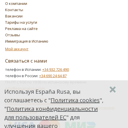
О компании
Контакты
Вакансии
Тарифы на услуги
Реклама на сайте
Отзывы
Иммиграция в Испанию
Мой аккаунт
Связаться с нами
телефон в Испании:
+34 932 726 490
телефон в России:
+34 690 24 64 87
ПН-ПТ с 9:00 по 19:00 по испанскому времени.
info@espanarusa.com
Используя España Rusa, вы
соглашаетесь с "
Политика cookies
",
Соглашение пользователя
Политика cookies
Политика конфиденциальности для пользователей ЕС
"
Политика конфиденциальности
Как Google обрабатывает информацию о пользователях, получаемую
от наших партнеров
для пользователей ЕС
" для
Copyright ©2007-2026 Espana Rusa
улучшения вашего