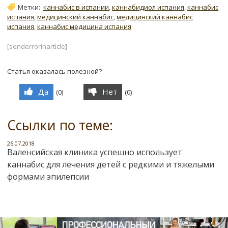
Метки:
каннабис в испании
,
каннабидиол испания
,
каннабис
испания
,
медицинский каннабис
,
медицинский каннабис
испания
,
каннабис медицина испания
[senderrorinarticle]
Статья оказалась полезной?
Да
Нет
(
0
)
(
0
)
Ссылки по теме:
26.07.2018
Валенсийская клиника успешно использует
каннабис для лечения детей с редкими и тяжелыми
формами эпилепсии